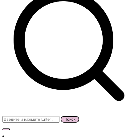
Поиск
для: