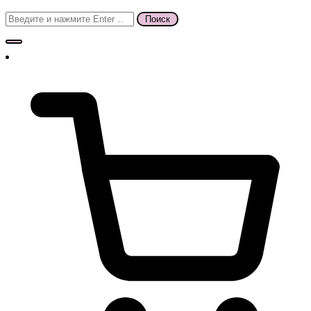
Поиск
для: