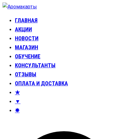
Перейти
к
ГЛАВНАЯ
Аромакарты
Психологические эфирные карты • Аромапсихология
содержимому
АКЦИИ
НОВОСТИ
МАГАЗИН
ОБУЧЕНИЕ
КОНСУЛЬТАНТЫ
ОТЗЫВЫ
ОПЛАТА И ДОСТАВКА
★
▼
✸