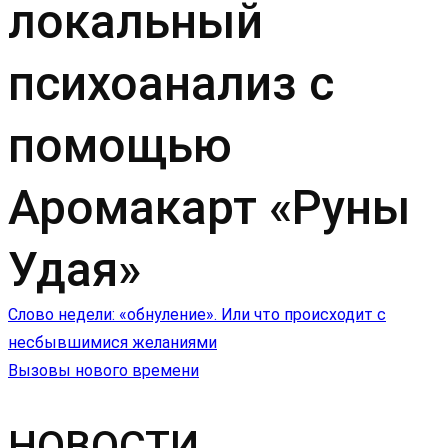
локальный
психоанализ с
помощью
Аромакарт «Руны
Удая»
Навигация
Слово недели: «обнуление». Или что происходит с
несбывшимися желаниями
по
Вызовы нового времени
записям
НОВОСТИ