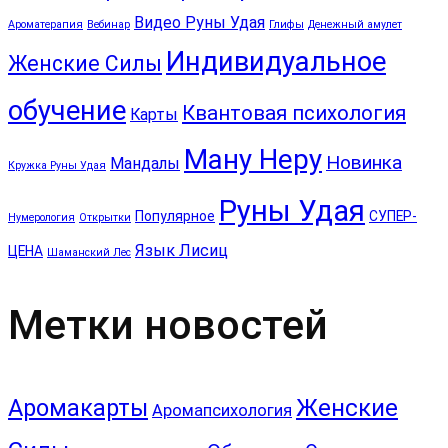
Видео Руны Удая
Ароматерапия
Вебинар
Глифы
Денежный амулет
Индивидуальное
Женские Силы
обучение
Квантовая психология
Карты
Ману Неру
Новинка
Мандалы
Кружка Руны Удая
Руны Удая
Популярное
СУПЕР-
Нумерология
Открытки
Язык Лисиц
ЦЕНА
Шаманский Лес
Метки новостей
Аромакарты
Женские
Аромапсихология