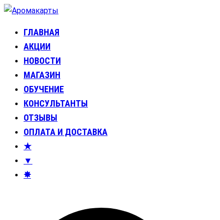
Перейти
к
ГЛАВНАЯ
Аромакарты
Психологические эфирные карты • Аромапсихология
содержимому
АКЦИИ
НОВОСТИ
МАГАЗИН
ОБУЧЕНИЕ
КОНСУЛЬТАНТЫ
ОТЗЫВЫ
ОПЛАТА И ДОСТАВКА
★
▼
✸