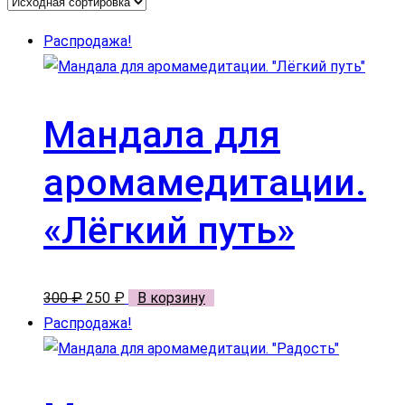
Распродажа!
Мандала для
аромамедитации.
«Лёгкий путь»
Первоначальная
Текущая
300
₽
250
₽
В корзину
цена
цена:
Распродажа!
составляла
250 ₽.
300 ₽.