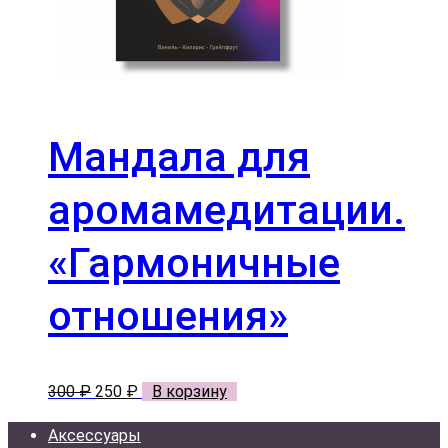
Мандала для
аромамедитации.
«Гармоничные
отношения»
Первоначальная
Текущая
300
₽
250
₽
В корзину
цена
цена:
Аксессуары
составляла
250 ₽.