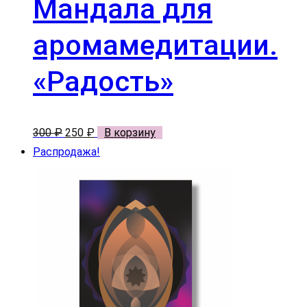
Мандала для
аромамедитации.
«Радость»
Первоначальная
Текущая
300
₽
250
₽
В корзину
цена
цена:
Распродажа!
составляла
250 ₽.
300 ₽.