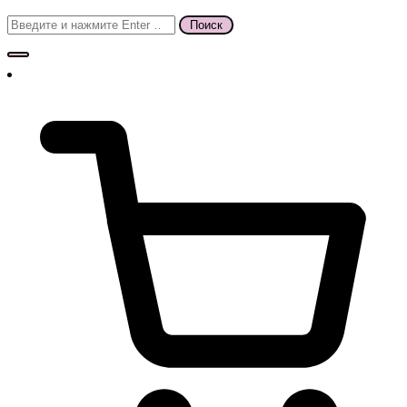
Поиск
для: