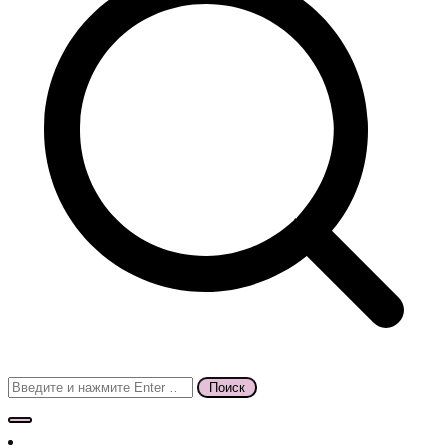
Поиск
для: