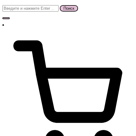
Поиск
для: