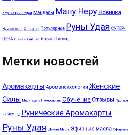
Ману Неру
Новинка
Мандалы
Кружка Руны Удая
Руны Удая
Популярное
СУПЕР-
Нумерология
Открытки
Язык Лисиц
ЦЕНА
Шаманский Лес
Метки новостей
Аромакарты
Женские
Аромапсихология
Силы
Обучение
Отзывы
Медитация
Нумерология
Прогноз
Рунические Аромакарты
на 2021 год
Руны Удая
Эфирные масла
Шаман Мурга
Эфирные