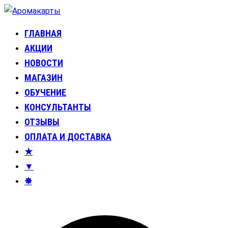
Перейти
к
ГЛАВНАЯ
Аромакарты
Психологические эфирные карты • Аромапсихология
содержимому
АКЦИИ
НОВОСТИ
МАГАЗИН
ОБУЧЕНИЕ
КОНСУЛЬТАНТЫ
ОТЗЫВЫ
ОПЛАТА И ДОСТАВКА
★
▼
✸