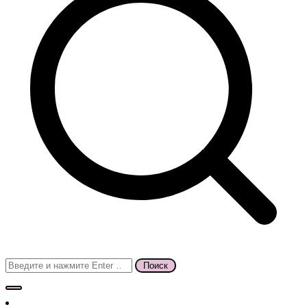
Поиск
для: