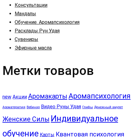
Консультации
Мандалы
Обучение. Аромапсихология
Расклады Рун Удая
Сувениры
Эфирные масла
Метки товаров
Аромапсихология
Аромакарты
new
Акции
Видео Руны Удая
Ароматерапия
Вебинар
Глифы
Денежный амулет
Индивидуальное
Женские Силы
обучение
Квантовая психология
Карты