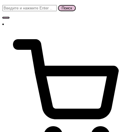
Поиск
для: