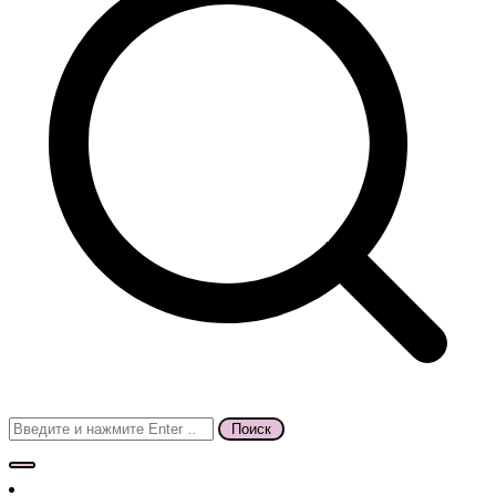
Поиск
для: