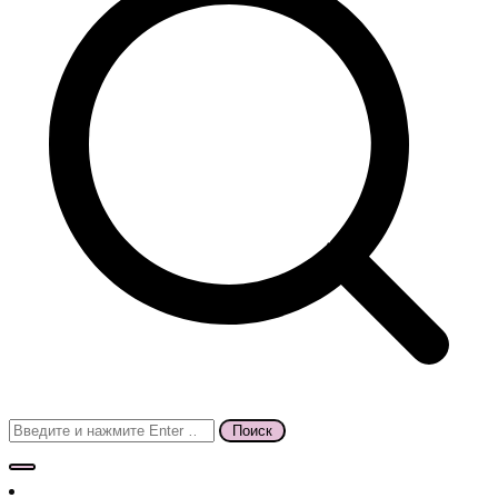
Поиск
для: