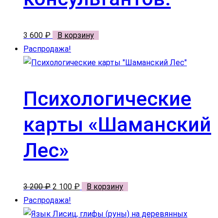
3 600
₽
В корзину
Распродажа!
Психологические
карты «Шаманский
Лес»
Первоначальная
Текущая
3 200
₽
2 100
₽
В корзину
цена
цена:
Распродажа!
составляла
2