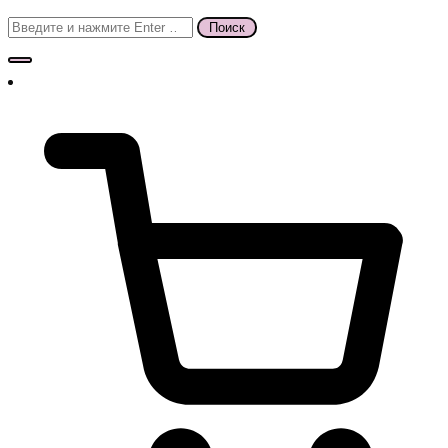
Поиск
для: