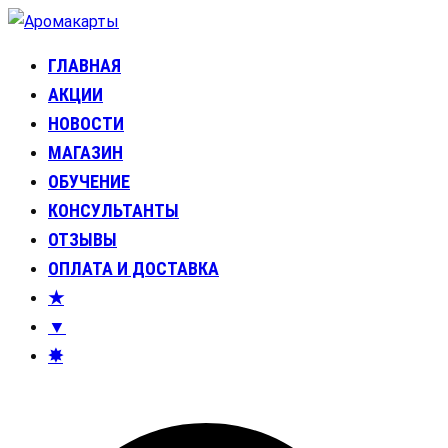
Перейти
к
ГЛАВНАЯ
Аромакарты
Психологические эфирные карты • Аромапсихология
содержимому
АКЦИИ
НОВОСТИ
МАГАЗИН
ОБУЧЕНИЕ
КОНСУЛЬТАНТЫ
ОТЗЫВЫ
ОПЛАТА И ДОСТАВКА
★
▼
✸