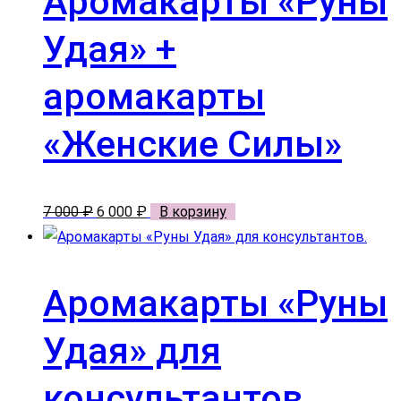
Аромакарты «Руны
Удая» +
аромакарты
«Женские Силы»
Первоначальная
Текущая
7 000
₽
6 000
₽
В корзину
цена
цена:
составляла
6
7
000 ₽.
Аромакарты «Руны
000 ₽.
Удая» для
консультантов.