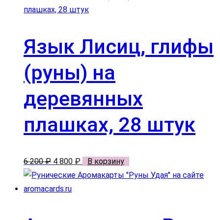
3
100 ₽.
200 ₽.
Язык Лисиц, глифы
(руны) на
деревянных
плашках, 28 штук
Первоначальная
Текущая
6 200
₽
4 800
₽
В корзину
цена
цена:
составляла
4
6
800 ₽.
200 ₽.