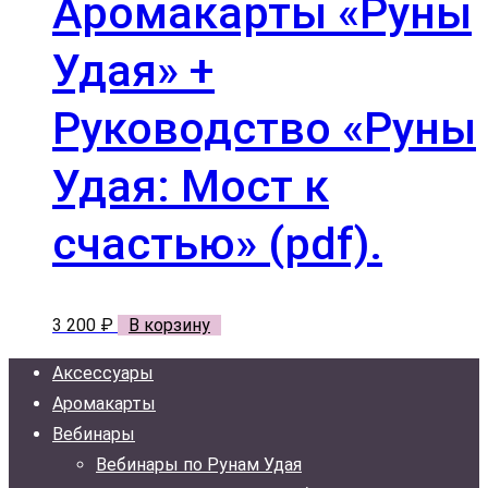
Аромакарты «Руны
Удая» +
Руководство «Руны
Удая: Мост к
счастью» (pdf).
3 200
₽
В корзину
Аксессуары
Аромакарты
Вебинары
Вебинары по Рунам Удая