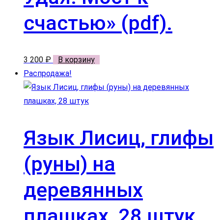
счастью» (pdf).
3 200
₽
В корзину
Распродажа!
Язык Лисиц, глифы
(руны) на
деревянных
плашках, 28 штук