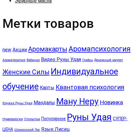
Эфирные масла
Метки товаров
Аромапсихология
Аромакарты
new
Акции
Видео Руны Удая
Ароматерапия
Вебинар
Глифы
Денежный амулет
Индивидуальное
Женские Силы
обучение
Квантовая психология
Карты
Ману Неру
Новинка
Мандалы
Кружка Руны Удая
Руны Удая
Популярное
СУПЕР-
Нумерология
Открытки
Язык Лисиц
ЦЕНА
Шаманский Лес