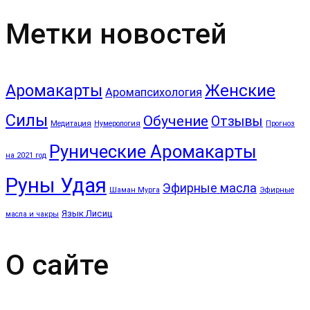
Метки новостей
Аромакарты
Женские
Аромапсихология
Силы
Обучение
Отзывы
Медитация
Нумерология
Прогноз
Рунические Аромакарты
на 2021 год
Руны Удая
Эфирные масла
Шаман Мурга
Эфирные
Язык Лисиц
масла и чакры
О сайте