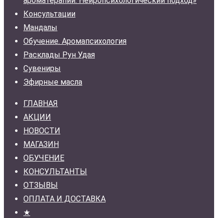
ароматерапии. Нейропсихологический подход»
Консультации
Мандалы
Обучение. Аромапсихология
Расклады Рун Удая
Сувениры
Эфирные масла
ГЛАВНАЯ
АКЦИИ
НОВОСТИ
МАГАЗИН
ОБУЧЕНИЕ
КОНСУЛЬТАНТЫ
ОТЗЫВЫ
ОПЛАТА И ДОСТАВКА
★