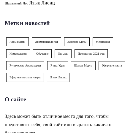
Язык Лисиц
Шаманский Лес
Метки новостей
Аромакарты
Аромапсихология
Женские Силы
Медитация
Нумерология
Обучение
Отзывы
Прогноз на 2021 год
Рунические Аромакарты
Руны Удая
Шаман Мурга
Эфирные масла
Эфирные масла и чакры
Язык Лисиц
О сайте
Здесь может быть отличное место для того, чтобы
представить себя, свой сайт или выразить какие-то
благодарности.