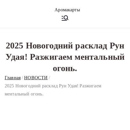
Перейти
к
Аромакарт
Психологические эфирные
содержимому
карты • Аромапсихология
ы
2025 Новогодний расклад Рун
Удая! Разжигаем ментальный
огонь.
Главная
НОВОСТИ
2025 Новогодний расклад Рун Удая! Разжигаем
ментальный огонь.