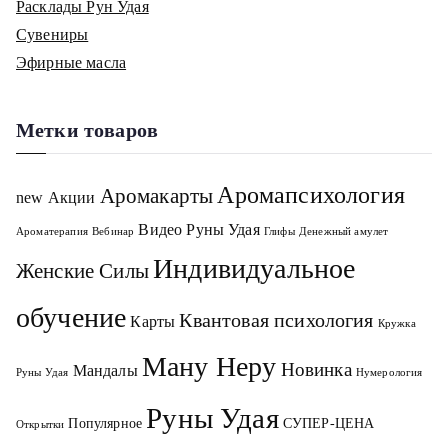
Расклады Рун Удая
Сувениры
Эфирные масла
Метки товаров
Аромапсихология
Аромакарты
new
Акции
Видео Руны Удая
Ароматерапия
Вебинар
Глифы
Денежный амулет
Индивидуальное
Женские Силы
обучение
Квантовая психология
Карты
Кружка
Ману Неру
Новинка
Мандалы
Руны Удая
Нумерология
Руны Удая
Популярное
СУПЕР-ЦЕНА
Открытки