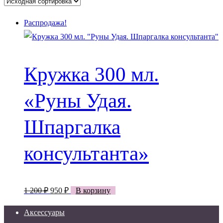
Распродажа!
Кружка 300 мл.
«Руны Удая.
Шпаргалка
консультанта»
Первоначальная
Текущая
1 200
₽
950
₽
В корзину
цена
цена:
Аксессуары
составляла
950 ₽.