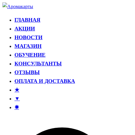
Перейти
к
ГЛАВНАЯ
Аромакарты
Психологические эфирные карты • Аромапсихология
содержимому
АКЦИИ
НОВОСТИ
МАГАЗИН
ОБУЧЕНИЕ
КОНСУЛЬТАНТЫ
ОТЗЫВЫ
ОПЛАТА И ДОСТАВКА
★
▼
✸