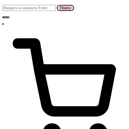
Поиск
для: