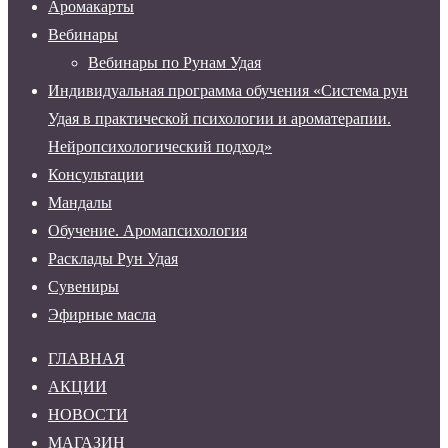
Аромакарты
1
Вебинары
200 ₽.
Вебинары по Рунам Удая
Индивидуальная программа обучения «Система рун
Удая в практической психологии и ароматерапии.
Нейропсихологический подход»
Консультации
Мандалы
Обучение. Аромапсихология
Расклады Рун Удая
Сувениры
Эфирные масла
ГЛАВНАЯ
АКЦИИ
НОВОСТИ
МАГАЗИН