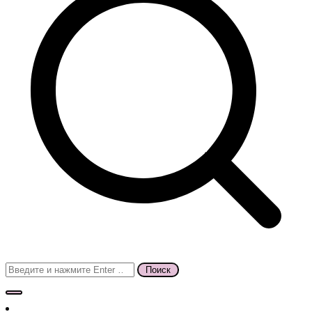
Поиск
для: