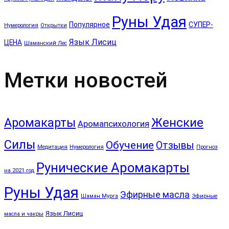
Руны Удая
Популярное
СУПЕР-
Нумерология
Открытки
Язык Лисиц
ЦЕНА
Шаманский Лес
Метки новостей
Аромакарты
Женские
Аромапсихология
Силы
Обучение
Отзывы
Медитация
Нумерология
Прогноз
Рунические Аромакарты
на 2021 год
Руны Удая
Эфирные масла
Шаман Мурга
Эфирные
Язык Лисиц
масла и чакры