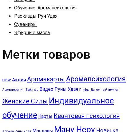
Обучение. Аромапсихология
Расклады Рун Удая
Сувениры
Эфирные масла
Метки товаров
Аромапсихология
Аромакарты
new
Акции
Видео Руны Удая
Ароматерапия
Вебинар
Глифы
Денежный амулет
Индивидуальное
Женские Силы
обучение
Квантовая психология
Карты
Ману Неру
Новинка
Мандалы
Кружка Руны Удая