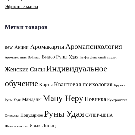
Эфирные масла
Метки товаров
Аромапсихология
Аромакарты
new
Акции
Видео Руны Удая
Ароматерапия
Вебинар
Глифы
Денежный амулет
Индивидуальное
Женские Силы
обучение
Квантовая психология
Карты
Кружка
Ману Неру
Новинка
Мандалы
Руны Удая
Нумерология
Руны Удая
Популярное
СУПЕР-ЦЕНА
Открытки
Язык Лисиц
Шаманский Лес