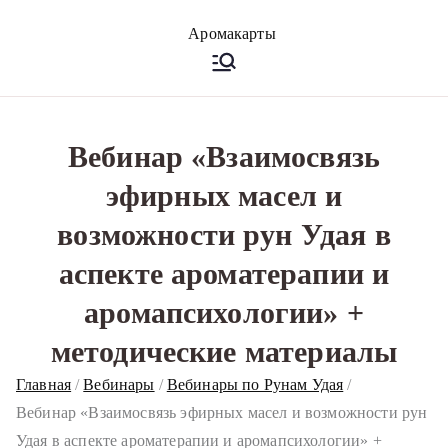
Перейти
к
Аромакарт
Психологические эфирные
содержимому
карты • Аромапсихология
ы
Вебинар «Взаимосвязь
эфирных масел и
возможности рун Удая в
аспекте ароматерапии и
аромапсихологии» +
методические материалы
Главная
Вебинары
Вебинары по Рунам Удая
Вебинар «Взаимосвязь эфирных масел и возможности рун
Удая в аспекте ароматерапии и аромапсихологии» +