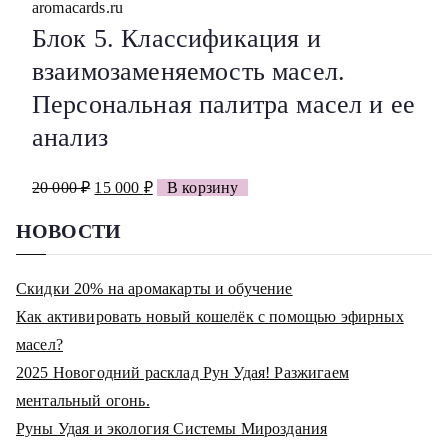
Блок 5. Классификация и
взаимозаменяемость масел.
Персональная палитра масел и ее
анализ
Первоначальная
Текущая
20 000
₽
15 000
₽
В корзину
цена
цена:
НОВОСТИ
составляла
15
20
000 ₽.
Скидки 20% на аромакарты и обучение
000 ₽.
Как активировать новый кошелёк с помощью эфирных
масел?
2025 Новогодний расклад Рун Удая! Разжигаем
ментальный огонь.
Руны Удая и экология Системы Мироздания