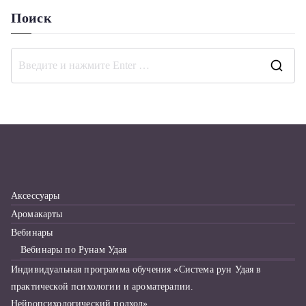
Поиск
П
о
и
с
к
д
л
Аксессуары
я
Аромакарты
:
Вебинары
Вебинары по Рунам Удая
Индивидуальная программа обучения «Система рун Удая в
практической психологии и ароматерапии.
Нейропсихологический подход»