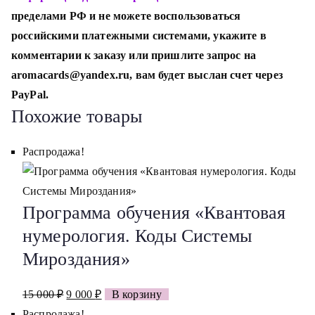
пределами РФ и не можете воспользоваться
российскими платежными системами, укажите в
комментарии к заказу или пришлите запрос на
aromacards@yandex.ru, вам будет выслан счет через
PayPal.
Похожие товары
Распродажа!
Программа обучения «Квантовая
нумерология. Коды Системы
Мироздания»
Первоначальная
Текущая
15 000
₽
9 000
₽
В корзину
цена
цена:
Распродажа!