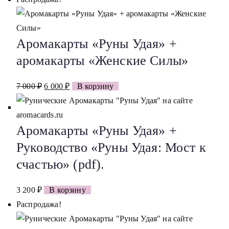
составляла
9
15
000 ₽.
Аромакарты «Руны Удая» +
000 ₽.
аромакарты «Женские Силы»
Первоначальная
Текущая
7 000
₽
6 000
₽
В корзину
цена
цена:
составляла
6
Аромакарты «Руны Удая» +
7
000 ₽.
000 ₽.
Руководство «Руны Удая: Мост к
счастью» (pdf).
3 200
₽
В корзину
Распродажа!