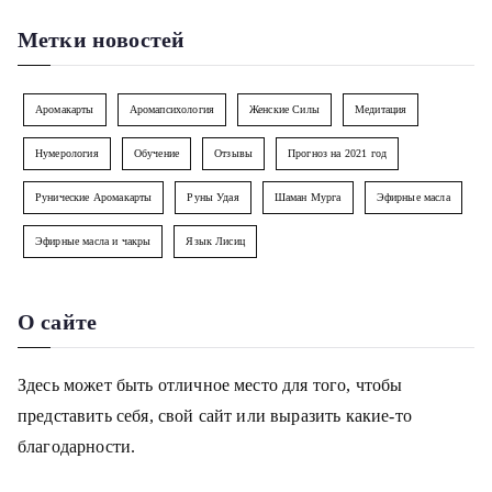
Метки новостей
Аромакарты
Аромапсихология
Женские Силы
Медитация
Нумерология
Обучение
Отзывы
Прогноз на 2021 год
Рунические Аромакарты
Руны Удая
Шаман Мурга
Эфирные масла
Эфирные масла и чакры
Язык Лисиц
О сайте
Здесь может быть отличное место для того, чтобы
представить себя, свой сайт или выразить какие-то
благодарности.