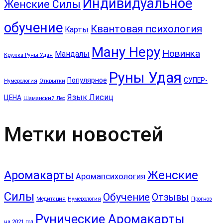
Индивидуальное
Женские Силы
обучение
Квантовая психология
Карты
Ману Неру
Новинка
Мандалы
Кружка Руны Удая
Руны Удая
Популярное
СУПЕР-
Нумерология
Открытки
Язык Лисиц
ЦЕНА
Шаманский Лес
Метки новостей
Аромакарты
Женские
Аромапсихология
Силы
Обучение
Отзывы
Медитация
Нумерология
Прогноз
Рунические Аромакарты
на 2021 год