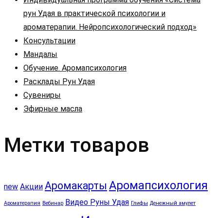
рун Удая в практической психологии и
ароматерапии. Нейропсихологический подход»
Консультации
Мандалы
Обучение. Аромапсихология
Расклады Рун Удая
Сувениры
Эфирные масла
Метки товаров
Аромапсихология
Аромакарты
new
Акции
Видео Руны Удая
Ароматерапия
Вебинар
Глифы
Денежный амулет