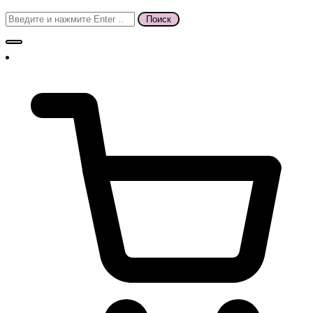
Поиск
для: