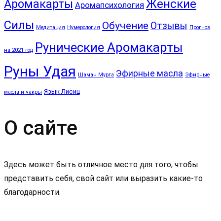
Аромакарты
Женские
Аромапсихология
Силы
Обучение
Отзывы
Медитация
Нумерология
Прогноз
Рунические Аромакарты
на 2021 год
Руны Удая
Эфирные масла
Шаман Мурга
Эфирные
Язык Лисиц
масла и чакры
О сайте
Здесь может быть отличное место для того, чтобы
представить себя, свой сайт или выразить какие-то
благодарности.