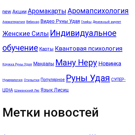
Аромапсихология
Аромакарты
new
Акции
Видео Руны Удая
Ароматерапия
Вебинар
Глифы
Денежный амулет
Индивидуальное
Женские Силы
обучение
Квантовая психология
Карты
Ману Неру
Новинка
Мандалы
Кружка Руны Удая
Руны Удая
Популярное
СУПЕР-
Нумерология
Открытки
Язык Лисиц
ЦЕНА
Шаманский Лес
Метки новостей