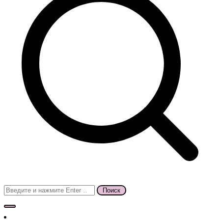
Поиск
для: