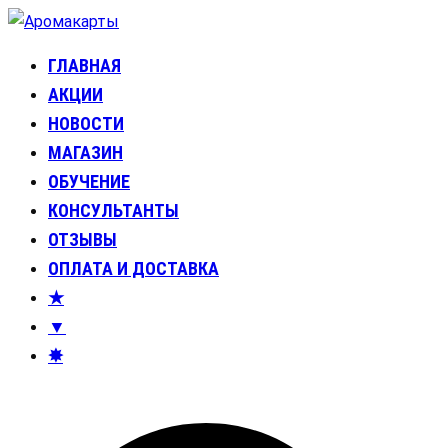
Перейти
к
ГЛАВНАЯ
Аромакарты
Психологические эфирные карты • Аромапсихология
содержимому
АКЦИИ
НОВОСТИ
МАГАЗИН
ОБУЧЕНИЕ
КОНСУЛЬТАНТЫ
ОТЗЫВЫ
ОПЛАТА И ДОСТАВКА
★
▼
✸