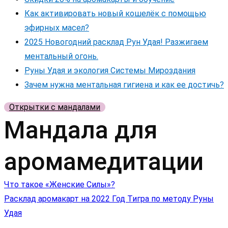
Как активировать новый кошелёк с помощью
эфирных масел?
2025 Новогодний расклад Рун Удая! Разжигаем
ментальный огонь.
Руны Удая и экология Системы Мироздания
Зачем нужна ментальная гигиена и как ее достичь?
Открытки с мандалами
Мандала для
аромамедитации
Навигация
Что такое «Женские Силы»?
Расклад аромакарт на 2022 Год Тигра по методу Руны
по
Удая