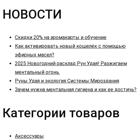
записям
НОВОСТИ
Скидки 20% на аромакарты и обучение
Как активировать новый кошелёк с помощью
эфирных масел?
2025 Новогодний расклад Рун Удая! Разжигаем
ментальный огонь.
Руны Удая и экология Системы Мироздания
Зачем нужна ментальная гигиена и как ее достичь?
Категории товаров
Аксессуары