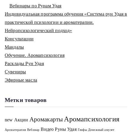
Вебинары по Рунам Удая
Индивидуальная программа обучения «Система рун Удая в
практической психологии и ароматерапии.
Нейропсихологический подход»
Консультации
Мандалы
Обучение. Аромапсихология
Расклады Рун Удая
Сувениры
Эфирные масла
Метки товаров
Аромапсихология
Аромакарты
new
Акции
Видео Руны Удая
Ароматерапия
Вебинар
Глифы
Денежный амулет