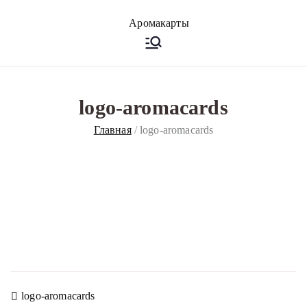
Перейти
к
Аромакарт
Психологические эфирные
содержимому
карты • Аромапсихология
ы
logo-aromacards
Главная
logo-aromacards
Навигация
logo-aromacards