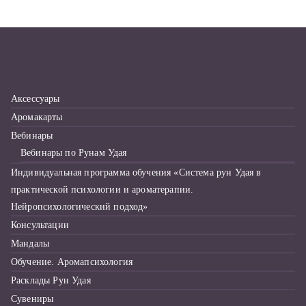
к
д
л
я
:
Аксессуары
Аромакарты
Вебинары
Вебинары по Рунам Удая
Индивидуальная программа обучения «Система рун Удая в
практической психологии и ароматерапии.
Нейропсихологический подход»
Консультации
Мандалы
Обучение. Аромапсихология
Расклады Рун Удая
Сувениры