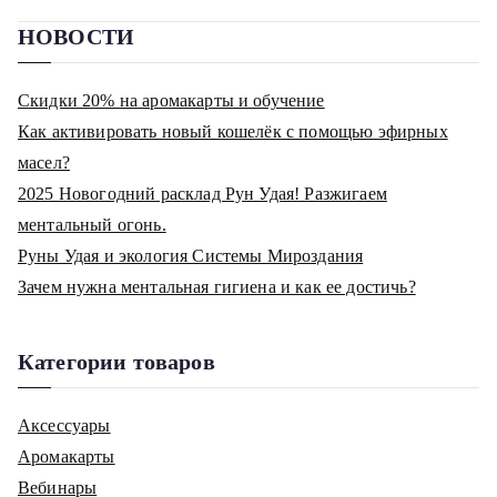
по
НОВОСТИ
записям
Скидки 20% на аромакарты и обучение
Как активировать новый кошелёк с помощью эфирных
масел?
2025 Новогодний расклад Рун Удая! Разжигаем
ментальный огонь.
Руны Удая и экология Системы Мироздания
Зачем нужна ментальная гигиена и как ее достичь?
Категории товаров
Аксессуары
Аромакарты
Вебинары