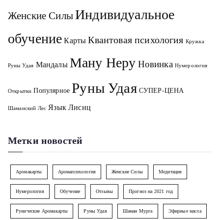
Индивидуальное
Женские Силы
обучение
Квантовая психология
Карты
Кружка
Ману Неру
Новинка
Мандалы
Руны Удая
Нумерология
Руны Удая
Популярное
СУПЕР-ЦЕНА
Открытки
Язык Лисиц
Шаманский Лес
Метки новостей
Аромакарты
Аромапсихология
Женские Силы
Медитация
Нумерология
Обучение
Отзывы
Прогноз на 2021 год
Рунические Аромакарты
Руны Удая
Шаман Мурга
Эфирные масла