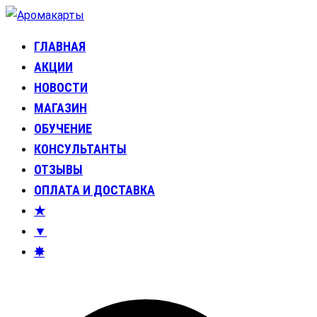
Перейти
к
ГЛАВНАЯ
Аромакарты
Психологические эфирные карты • Аромапсихология
содержимому
АКЦИИ
НОВОСТИ
МАГАЗИН
ОБУЧЕНИЕ
КОНСУЛЬТАНТЫ
ОТЗЫВЫ
ОПЛАТА И ДОСТАВКА
★
▼
✸