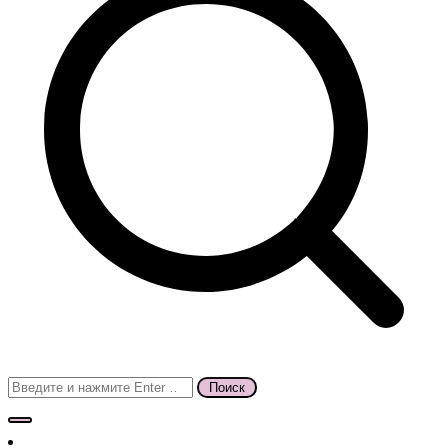
Поиск
для: