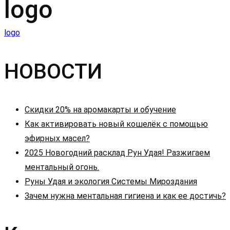
logo
Навигация
logo
по
НОВОСТИ
записям
Скидки 20% на аромакарты и обучение
Как активировать новый кошелёк с помощью
эфирных масел?
2025 Новогодний расклад Рун Удая! Разжигаем
ментальный огонь.
Руны Удая и экология Системы Мироздания
Зачем нужна ментальная гигиена и как ее достичь?