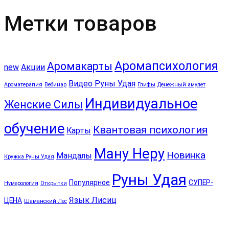
Метки товаров
Аромапсихология
Аромакарты
new
Акции
Видео Руны Удая
Ароматерапия
Вебинар
Глифы
Денежный амулет
Индивидуальное
Женские Силы
обучение
Квантовая психология
Карты
Ману Неру
Новинка
Мандалы
Кружка Руны Удая
Руны Удая
Популярное
СУПЕР-
Нумерология
Открытки
Язык Лисиц
ЦЕНА
Шаманский Лес