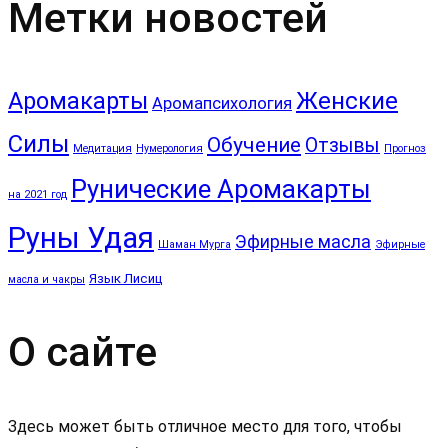
Метки новостей
Аромакарты
Женские
Аромапсихология
Силы
Обучение
Отзывы
Медитация
Нумерология
Прогноз
Рунические Аромакарты
на 2021 год
Руны Удая
Эфирные масла
Шаман Мурга
Эфирные
Язык Лисиц
масла и чакры
О сайте
Здесь может быть отличное место для того, чтобы