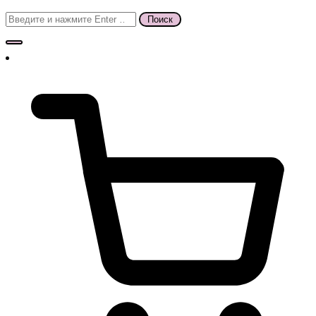
Поиск
для: