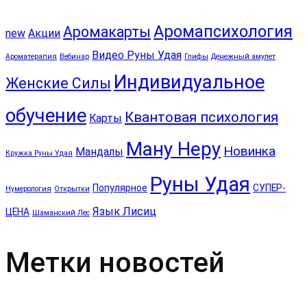
Аромапсихология
Аромакарты
new
Акции
Видео Руны Удая
Ароматерапия
Вебинар
Глифы
Денежный амулет
Индивидуальное
Женские Силы
обучение
Квантовая психология
Карты
Ману Неру
Новинка
Мандалы
Кружка Руны Удая
Руны Удая
Популярное
СУПЕР-
Нумерология
Открытки
Язык Лисиц
ЦЕНА
Шаманский Лес
Метки новостей