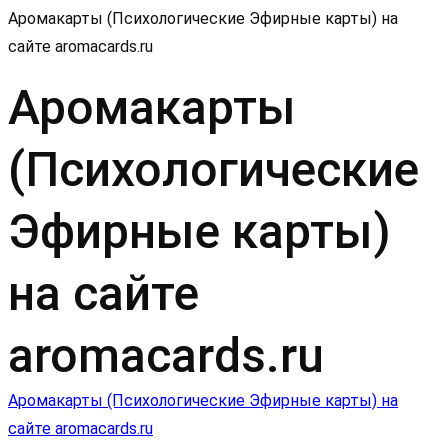
Аромакарты (Психологические Эфирные карты) на
сайте aromacards.ru
Аромакарты
(Психологические
Эфирные карты)
на сайте
aromacards.ru
Навигация
Аромакарты (Психологические Эфирные карты) на
сайте aromacards.ru