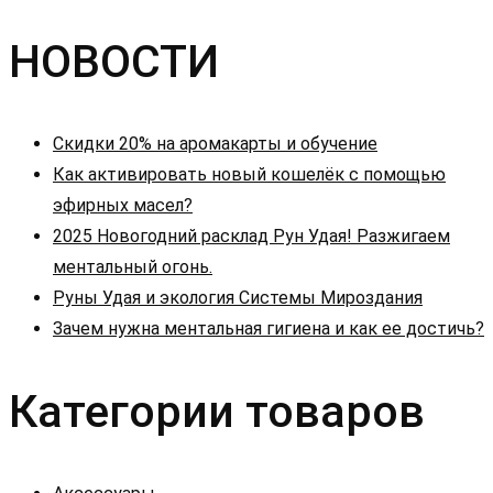
по
НОВОСТИ
записям
Скидки 20% на аромакарты и обучение
Как активировать новый кошелёк с помощью
эфирных масел?
2025 Новогодний расклад Рун Удая! Разжигаем
ментальный огонь.
Руны Удая и экология Системы Мироздания
Зачем нужна ментальная гигиена и как ее достичь?
Категории товаров