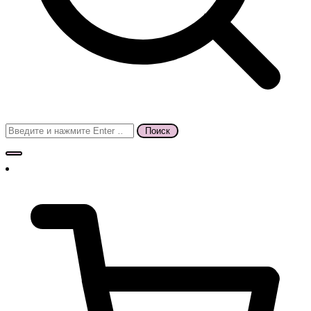
Поиск
для: