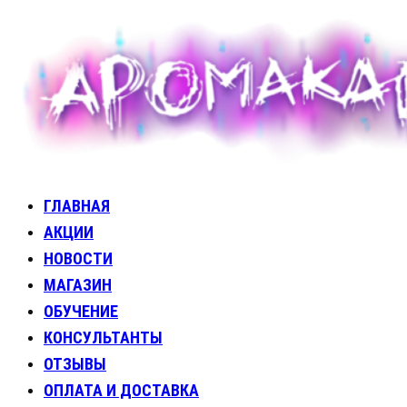
Перейти
к
содержимому
ГЛАВНАЯ
Аромакарты
Психологические эфирные карты • Аромапсихология
АКЦИИ
НОВОСТИ
МАГАЗИН
ОБУЧЕНИЕ
КОНСУЛЬТАНТЫ
ОТЗЫВЫ
ОПЛАТА И ДОСТАВКА