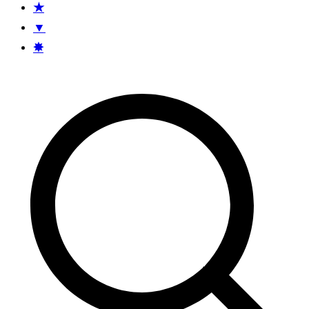
★
▼
✸