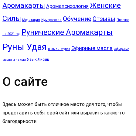
Аромакарты
Женские
Аромапсихология
Силы
Обучение
Отзывы
Медитация
Нумерология
Прогноз
Рунические Аромакарты
на 2021 год
Руны Удая
Эфирные масла
Шаман Мурга
Эфирные
Язык Лисиц
масла и чакры
О сайте
Здесь может быть отличное место для того, чтобы
представить себя, свой сайт или выразить какие-то
благодарности.