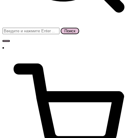
Поиск
для: