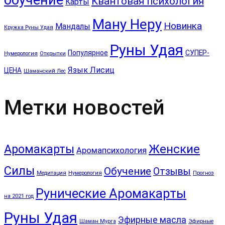
Квантовая психология
Карты
Ману Неру
Новинка
Мандалы
Кружка Руны Удая
Руны Удая
Популярное
СУПЕР-
Нумерология
Открытки
Язык Лисиц
ЦЕНА
Шаманский Лес
Метки новостей
Аромакарты
Женские
Аромапсихология
Силы
Обучение
Отзывы
Медитация
Нумерология
Прогноз
Рунические Аромакарты
на 2021 год
Руны Удая
Эфирные масла
Шаман Мурга
Эфирные