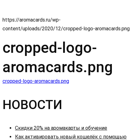
https://aromacards.ru/wp-
content/uploads/2020/12/cropped-logo-aromacards.png
cropped-logo-
aromacards.png
Навигация
cropped-logo-aromacards.png
по
НОВОСТИ
записям
Скидки 20% на аромакарты и обучение
Как активировать новый кошелёк с помощью