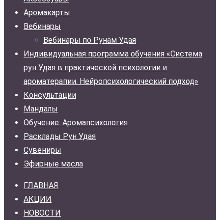
Аромакарты
Вебинары
Вебинары по Рунам Удая
Индивидуальная программа обучения «Система
рун Удая в практической психологии и
ароматерапии. Нейропсихологический подход»
Консультации
Мандалы
Обучение. Аромапсихология
Расклады Рун Удая
Сувениры
Эфирные масла
ГЛАВНАЯ
АКЦИИ
НОВОСТИ