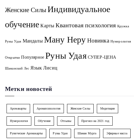
Индивидуальное
Женские Силы
обучение
Квантовая психология
Карты
Кружка
Ману Неру
Новинка
Мандалы
Руны Удая
Нумерология
Руны Удая
Популярное
СУПЕР-ЦЕНА
Открытки
Язык Лисиц
Шаманский Лес
Метки новостей
Аромакарты
Аромапсихология
Женские Силы
Медитация
Нумерология
Обучение
Отзывы
Прогноз на 2021 год
Рунические Аромакарты
Руны Удая
Шаман Мурга
Эфирные масла