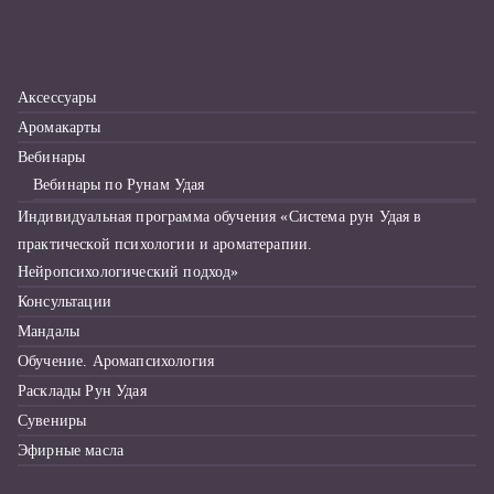
к
д
л
Аксессуары
я
Аромакарты
:
Вебинары
Вебинары по Рунам Удая
Индивидуальная программа обучения «Система рун Удая в
практической психологии и ароматерапии.
Нейропсихологический подход»
Консультации
Мандалы
Обучение. Аромапсихология
Расклады Рун Удая
Сувениры
Эфирные масла