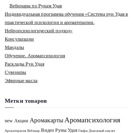
Вебинары по Рунам Удая
Индивидуальная программа обучения «Система рун Удая в
практической психологии и ароматерапии.
Нейропсихологический подход»
Консультации
Мандалы
Обучение. Аромапсихология
Расклады Рун Удая
Сувениры
Эфирные масла
Метки товаров
Аромапсихология
Аромакарты
new
Акции
Видео Руны Удая
Ароматерапия
Вебинар
Глифы
Денежный амулет