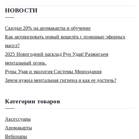
по
НОВОСТИ
записям
Скидки 20% на аромакарты и обучение
Как активировать новый кошелёк с помощью эфирных
масел?
2025 Новогодний расклад Рун Удая! Разжигаем
ментальный огонь.
Руны Удая и экология Системы Мироздания
Зачем нужна ментальная гигиена и как ее достичь?
Категории товаров
Аксессуары
Аромакарты
Вебинары