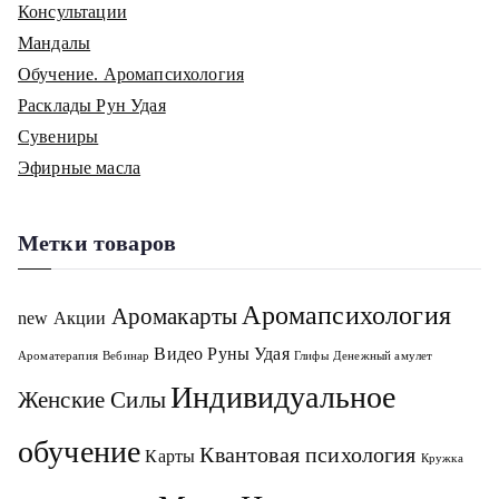
Консультации
Мандалы
Обучение. Аромапсихология
Расклады Рун Удая
Сувениры
Эфирные масла
Метки товаров
Аромапсихология
Аромакарты
new
Акции
Видео Руны Удая
Ароматерапия
Вебинар
Глифы
Денежный амулет
Индивидуальное
Женские Силы
обучение
Квантовая психология
Карты
Кружка