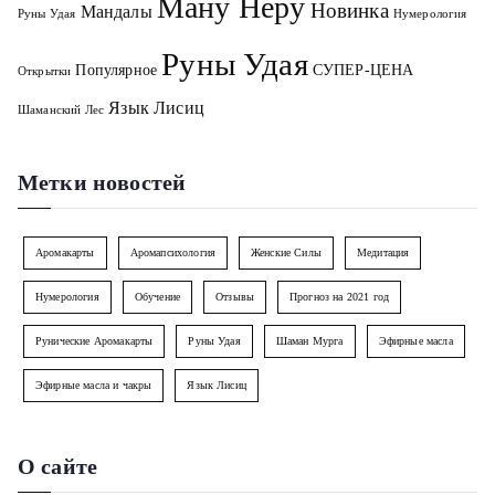
Ману Неру
Новинка
Мандалы
Руны Удая
Нумерология
Руны Удая
Популярное
СУПЕР-ЦЕНА
Открытки
Язык Лисиц
Шаманский Лес
Метки новостей
Аромакарты
Аромапсихология
Женские Силы
Медитация
Нумерология
Обучение
Отзывы
Прогноз на 2021 год
Рунические Аромакарты
Руны Удая
Шаман Мурга
Эфирные масла
Эфирные масла и чакры
Язык Лисиц
О сайте