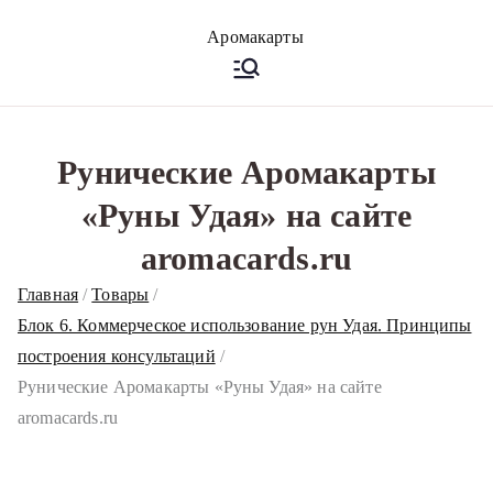
Перейти
к
Аромакарт
Психологические эфирные
содержимому
карты • Аромапсихология
ы
Рунические Аромакарты
«Руны Удая» на сайте
aromacards.ru
Главная
Товары
Блок 6. Коммерческое использование рун Удая. Принципы
построения консультаций
Рунические Аромакарты «Руны Удая» на сайте
aromacards.ru