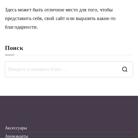
Здесь может быть отличное место для того, чтобы
представить себя, свой сайт или выразить какие-то
благодарности.
Поиск
П
о
и
с
к
д
л
Аксессуары
я
Аромакарты