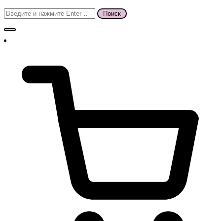
Поиск
для: