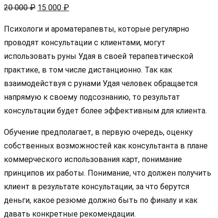
Первоначальная
Текущая
20 000
₽
15 000
₽
цена
цена:
Психологи и ароматерапевты, которые регулярно
составляла
15
проводят консультации с клиентами, могут
20
000 ₽.
использовать руны Удая в своей терапевтической
000 ₽.
практике, в том числе дистанционно. Так как
взаимодействуя с рунами Удая человек обращается
напрямую к своему подсознанию, то результат
консультации будет более эффективным для клиента.
Обучение предполагает, в первую очередь, оценку
собственных возможностей как консультанта в плане
коммерческого использования карт, понимание
принципов их работы. Понимание, что должен получить
клиент в результате консультации, за что берутся
деньги, какое резюме должно быть по финалу и как
давать конкретные рекомендации.