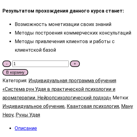
Результатом прохождения данного курса станет:
Возможность монетизации своих знаний
Методы построения коммерческих консультаций
Методы привлечения клиентов и работы с
клиентской базой
Количество
-
+
товара
В корзину
Блок
Категория:
Индивидуальная программа обучения
6.
«Система рун Удая в практической психологии и
Коммерческое
ароматерапии. Нейропсихологический подход»
Метки:
использование
Индивидуальное обучение
,
Квантовая психология
,
Ману
рун
Неру
,
Руны Удая
Удая.
Описание
Принципы