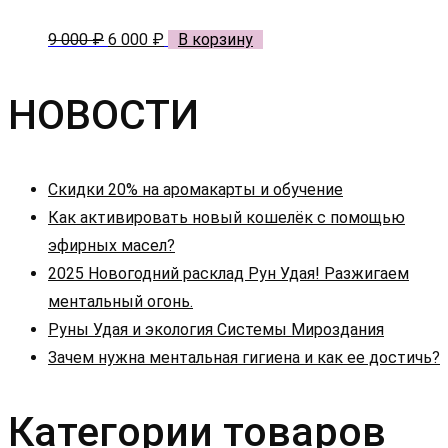
Первоначальная
Текущая
9 000
₽
6 000
₽
В корзину
цена
цена:
составляла
6
НОВОСТИ
9
000 ₽.
000 ₽.
Скидки 20% на аромакарты и обучение
Как активировать новый кошелёк с помощью
эфирных масел?
2025 Новогодний расклад Рун Удая! Разжигаем
ментальный огонь.
Руны Удая и экология Системы Мироздания
Зачем нужна ментальная гигиена и как ее достичь?
Категории товаров