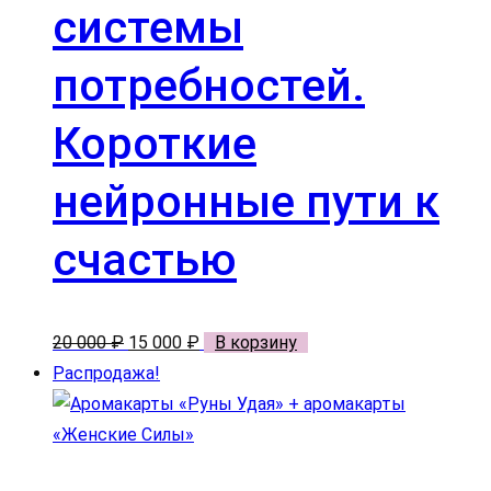
системы
потребностей.
Короткие
нейронные пути к
счастью
Первоначальная
Текущая
20 000
₽
15 000
₽
В корзину
цена
цена:
Распродажа!
составляла
15
20
000 ₽.
000 ₽.