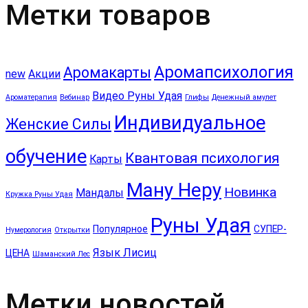
Метки товаров
Аромапсихология
Аромакарты
new
Акции
Видео Руны Удая
Ароматерапия
Вебинар
Глифы
Денежный амулет
Индивидуальное
Женские Силы
обучение
Квантовая психология
Карты
Ману Неру
Новинка
Мандалы
Кружка Руны Удая
Руны Удая
Популярное
СУПЕР-
Нумерология
Открытки
Язык Лисиц
ЦЕНА
Шаманский Лес
Метки новостей