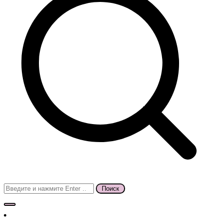
Поиск
для: