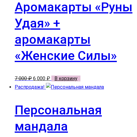
Аромакарты «Руны
Удая» +
аромакарты
«Женские Силы»
Первоначальная
Текущая
7 000
₽
6 000
₽
В корзину
цена
цена:
Распродажа!
составляла
6
7
000 ₽.
Персональная
000 ₽.
мандала