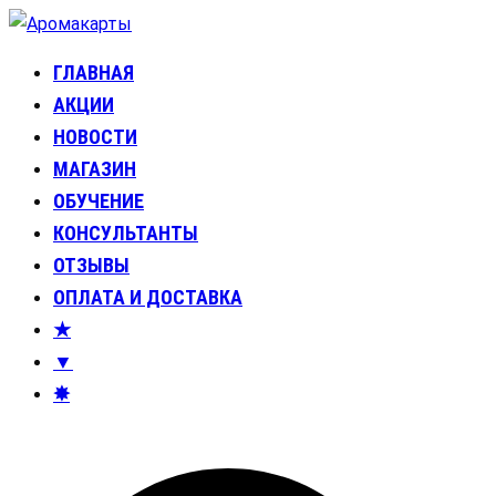
Перейти
к
ГЛАВНАЯ
Аромакарты
Психологические эфирные карты • Аромапсихология
содержимому
АКЦИИ
НОВОСТИ
МАГАЗИН
ОБУЧЕНИЕ
КОНСУЛЬТАНТЫ
ОТЗЫВЫ
ОПЛАТА И ДОСТАВКА
★
▼
✸