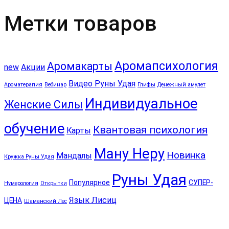
Метки товаров
Аромапсихология
Аромакарты
new
Акции
Видео Руны Удая
Ароматерапия
Вебинар
Глифы
Денежный амулет
Индивидуальное
Женские Силы
обучение
Квантовая психология
Карты
Ману Неру
Новинка
Мандалы
Кружка Руны Удая
Руны Удая
Популярное
СУПЕР-
Нумерология
Открытки
Язык Лисиц
ЦЕНА
Шаманский Лес