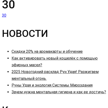
30
Навигация
30
по
НОВОСТИ
записям
Скидки 20% на аромакарты и обучение
Как активировать новый кошелёк с помощью
эфирных масел?
2025 Новогодний расклад Рун Удая! Разжигаем
ментальный огонь.
Руны Удая и экология Системы Мироздания
Зачем нужна ментальная гигиена и как ее достичь?