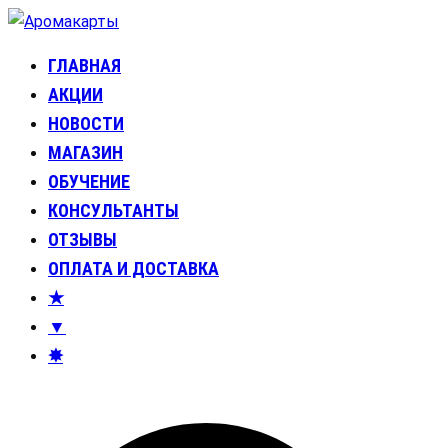
Перейти
к
ГЛАВНАЯ
Аромакарты
Психологические эфирные карты • Аромапсихология
содержимому
АКЦИИ
НОВОСТИ
МАГАЗИН
ОБУЧЕНИЕ
КОНСУЛЬТАНТЫ
ОТЗЫВЫ
ОПЛАТА И ДОСТАВКА
★
▼
✸