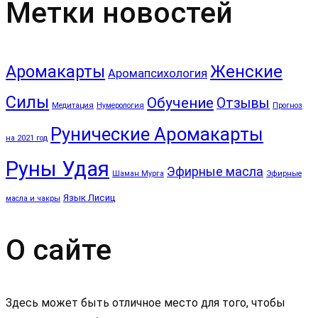
Метки новостей
Аромакарты
Женские
Аромапсихология
Силы
Обучение
Отзывы
Медитация
Нумерология
Прогноз
Рунические Аромакарты
на 2021 год
Руны Удая
Эфирные масла
Шаман Мурга
Эфирные
Язык Лисиц
масла и чакры
О сайте
Здесь может быть отличное место для того, чтобы