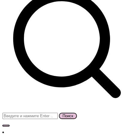
Поиск
для: