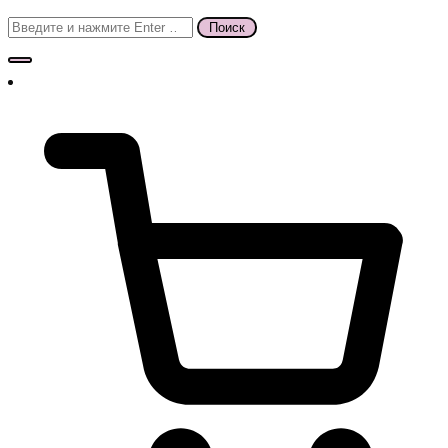
Поиск
для: