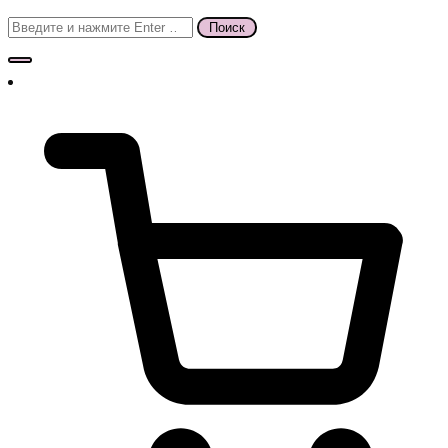
Поиск
для: