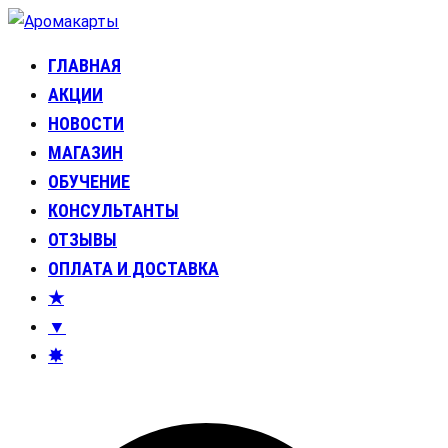
Перейти
к
ГЛАВНАЯ
Аромакарты
Психологические эфирные карты • Аромапсихология
содержимому
АКЦИИ
НОВОСТИ
МАГАЗИН
ОБУЧЕНИЕ
КОНСУЛЬТАНТЫ
ОТЗЫВЫ
ОПЛАТА И ДОСТАВКА
★
▼
✸