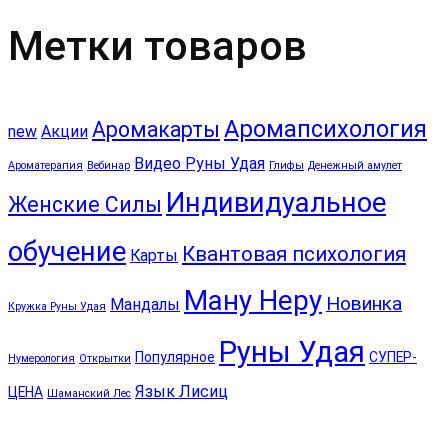
Метки товаров
Аромапсихология
Аромакарты
new
Акции
Видео Руны Удая
Ароматерапия
Вебинар
Глифы
Денежный амулет
Индивидуальное
Женские Силы
обучение
Квантовая психология
Карты
Ману Неру
Новинка
Мандалы
Кружка Руны Удая
Руны Удая
Популярное
СУПЕР-
Нумерология
Открытки
Язык Лисиц
ЦЕНА
Шаманский Лес