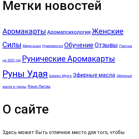
Метки новостей
Аромакарты
Женские
Аромапсихология
Силы
Обучение
Отзывы
Медитация
Нумерология
Прогноз
Рунические Аромакарты
на 2021 год
Руны Удая
Эфирные масла
Шаман Мурга
Эфирные
Язык Лисиц
масла и чакры
О сайте
Здесь может быть отличное место для того, чтобы