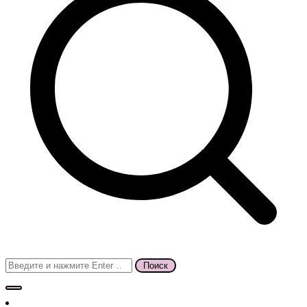
Поиск
для: