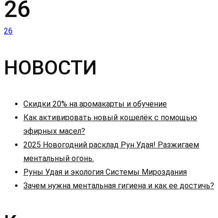
26
Навигация
26
по
НОВОСТИ
записям
Скидки 20% на аромакарты и обучение
Как активировать новый кошелёк с помощью
эфирных масел?
2025 Новогодний расклад Рун Удая! Разжигаем
ментальный огонь.
Руны Удая и экология Системы Мироздания
Зачем нужна ментальная гигиена и как ее достичь?