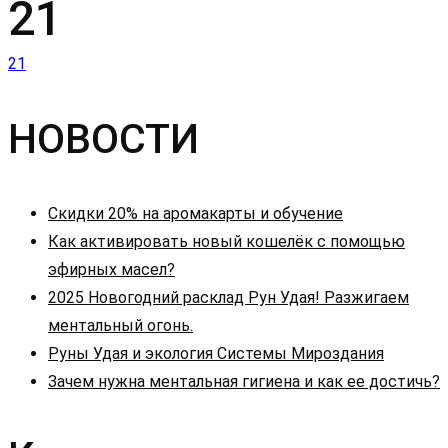
21
Навигация
21
по
НОВОСТИ
записям
Скидки 20% на аромакарты и обучение
Как активировать новый кошелёк с помощью
эфирных масел?
2025 Новогодний расклад Рун Удая! Разжигаем
ментальный огонь.
Руны Удая и экология Системы Мироздания
Зачем нужна ментальная гигиена и как ее достичь?