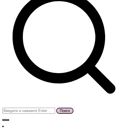
Поиск
для: