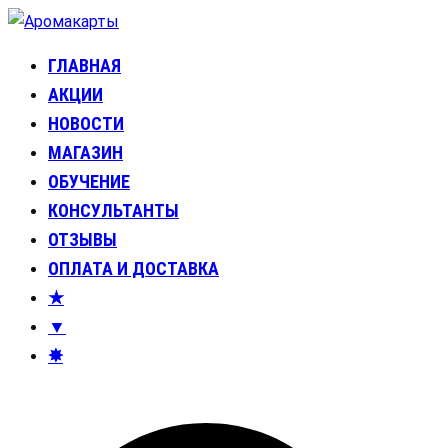
Перейти
к
ГЛАВНАЯ
Аромакарты
Психологические эфирные карты • Аромапсихология
содержимому
АКЦИИ
НОВОСТИ
МАГАЗИН
ОБУЧЕНИЕ
КОНСУЛЬТАНТЫ
ОТЗЫВЫ
ОПЛАТА И ДОСТАВКА
★
▼
✸