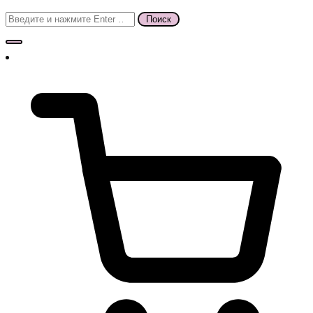
Поиск
для: