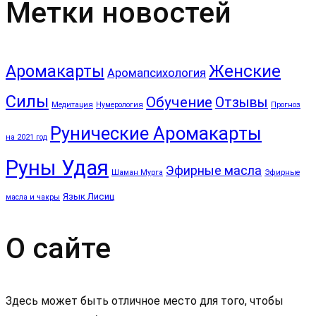
Метки новостей
Аромакарты
Женские
Аромапсихология
Силы
Обучение
Отзывы
Медитация
Нумерология
Прогноз
Рунические Аромакарты
на 2021 год
Руны Удая
Эфирные масла
Шаман Мурга
Эфирные
Язык Лисиц
масла и чакры
О сайте
Здесь может быть отличное место для того, чтобы