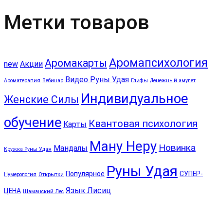
Метки товаров
Аромапсихология
Аромакарты
new
Акции
Видео Руны Удая
Ароматерапия
Вебинар
Глифы
Денежный амулет
Индивидуальное
Женские Силы
обучение
Квантовая психология
Карты
Ману Неру
Новинка
Мандалы
Кружка Руны Удая
Руны Удая
Популярное
СУПЕР-
Нумерология
Открытки
Язык Лисиц
ЦЕНА
Шаманский Лес