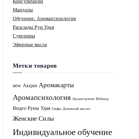
Консультации
Мандалы
Обучение. Аромапсихология
Расклады Рун Удая
Сувениры
Эфирные масла
Метки товаров
Аромакарты
new
Акции
Аромапсихология
Ароматерапия
Вебинар
Видео Руны Удая
Глифы
Денежный амулет
Женские Силы
Индивидуальное обучение