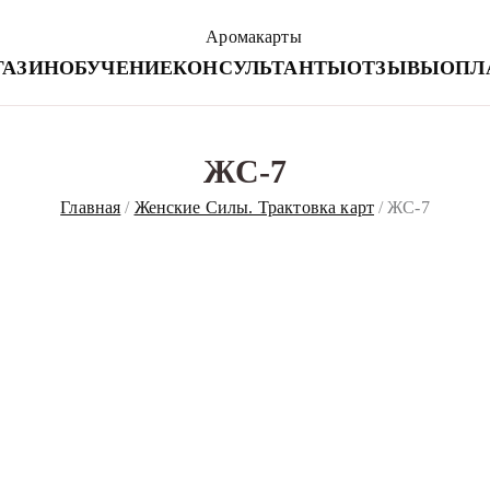
Аромакарт
ГАЗИН
ОБУЧЕНИЕ
КОНСУЛЬТАНТЫ
ОТЗЫВЫ
ОПЛ
Психологические эфирные кар
ЖС-7
Главная
Женские Силы. Трактовка карт
ЖС-7