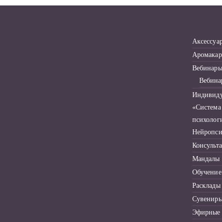
Аксессуа
Аромакар
Вебинар
Вебина
Индивиду
«Система
психолог
Нейропси
Консульт
Мандалы
Обучение
Расклады
Сувенир
Эфирные 