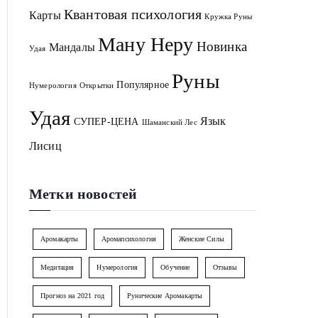
Квантовая психология
Карты
Кружка Руны
Ману Неру
Новинка
Мандалы
Удая
Руны
Популярное
Нумерология
Открытки
Удая
Язык
СУПЕР-ЦЕНА
Шаманский Лес
Лисиц
Метки новостей
Аромакарты
Аромапсихология
Женские Силы
Медитация
Нумерология
Обучение
Отзывы
Прогноз на 2021 год
Рунические Аромакарты