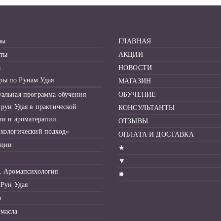
ры
ГЛАВНАЯ
ты
АКЦИИ
ы
НОВОСТИ
ры по Рунам Удая
МАГАЗИН
альная программа обучения
ОБУЧЕНИЕ
 рун Удая в практической
КОНСУЛЬТАНТЫ
ии и ароматерапии.
ОТЗЫВЫ
хологический подход»
ОПЛАТА И ДОСТАВКА
ации
★
▼
. Аромапсихология
✸
 Рун Удая
ы
масла