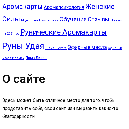
Аромакарты
Женские
Аромапсихология
Силы
Обучение
Отзывы
Медитация
Нумерология
Прогноз
Рунические Аромакарты
на 2021 год
Руны Удая
Эфирные масла
Шаман Мурга
Эфирные
Язык Лисиц
масла и чакры
О сайте
Здесь может быть отличное место для того, чтобы
представить себя, свой сайт или выразить какие-то
благодарности.