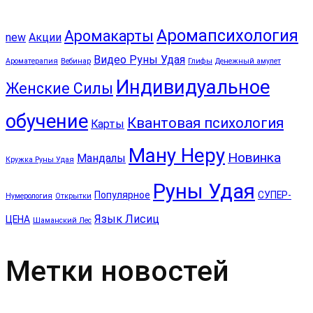
Аромапсихология
Аромакарты
new
Акции
Видео Руны Удая
Ароматерапия
Вебинар
Глифы
Денежный амулет
Индивидуальное
Женские Силы
обучение
Квантовая психология
Карты
Ману Неру
Новинка
Мандалы
Кружка Руны Удая
Руны Удая
Популярное
СУПЕР-
Нумерология
Открытки
Язык Лисиц
ЦЕНА
Шаманский Лес
Метки новостей