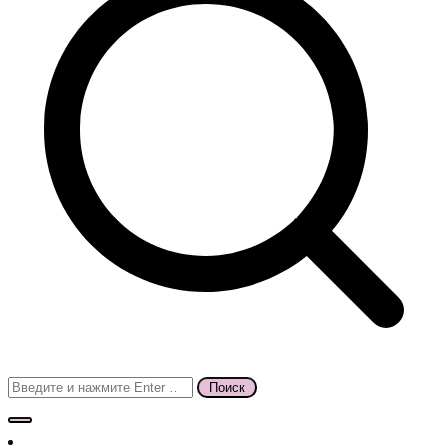
Поиск
для: