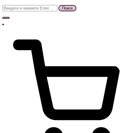
Поиск
для: