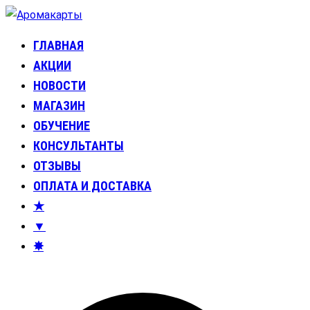
Перейти
к
ГЛАВНАЯ
Аромакарты
Психологические эфирные карты • Аромапсихология
содержимому
АКЦИИ
НОВОСТИ
МАГАЗИН
ОБУЧЕНИЕ
КОНСУЛЬТАНТЫ
ОТЗЫВЫ
ОПЛАТА И ДОСТАВКА
★
▼
✸