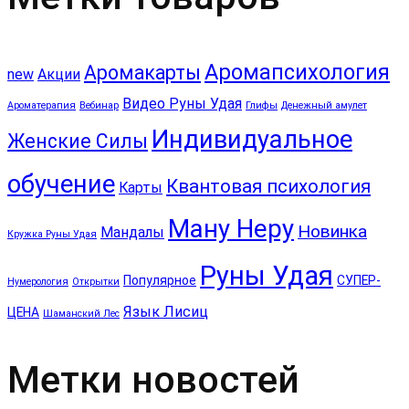
Аромапсихология
Аромакарты
new
Акции
Видео Руны Удая
Ароматерапия
Вебинар
Глифы
Денежный амулет
Индивидуальное
Женские Силы
обучение
Квантовая психология
Карты
Ману Неру
Новинка
Мандалы
Кружка Руны Удая
Руны Удая
Популярное
СУПЕР-
Нумерология
Открытки
Язык Лисиц
ЦЕНА
Шаманский Лес
Метки новостей