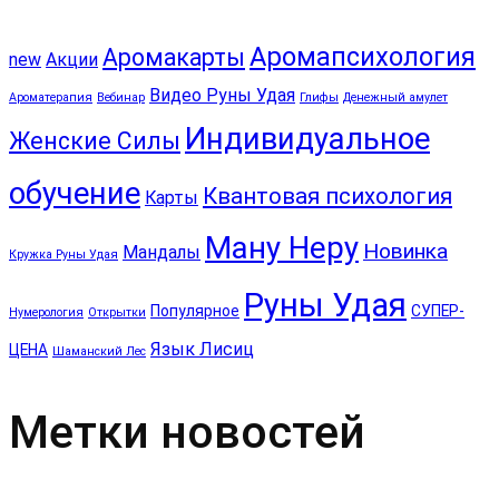
Аромапсихология
Аромакарты
new
Акции
Видео Руны Удая
Ароматерапия
Вебинар
Глифы
Денежный амулет
Индивидуальное
Женские Силы
обучение
Квантовая психология
Карты
Ману Неру
Новинка
Мандалы
Кружка Руны Удая
Руны Удая
Популярное
СУПЕР-
Нумерология
Открытки
Язык Лисиц
ЦЕНА
Шаманский Лес
Метки новостей