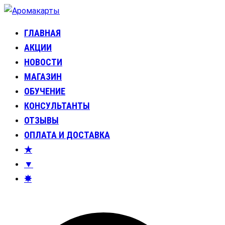
Перейти
к
ГЛАВНАЯ
Аромакарты
Психологические эфирные карты • Аромапсихология
содержимому
АКЦИИ
НОВОСТИ
МАГАЗИН
ОБУЧЕНИЕ
КОНСУЛЬТАНТЫ
ОТЗЫВЫ
ОПЛАТА И ДОСТАВКА
★
▼
✸