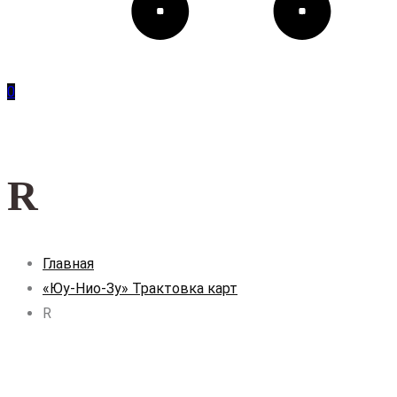
0
R
Главная
«Юу-Нио-Зу» Трактовка карт
R