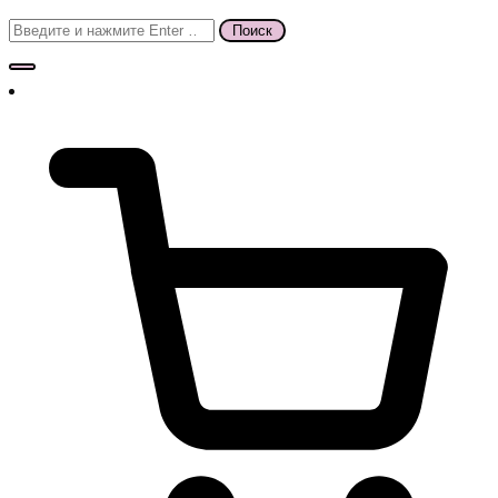
Поиск
для: