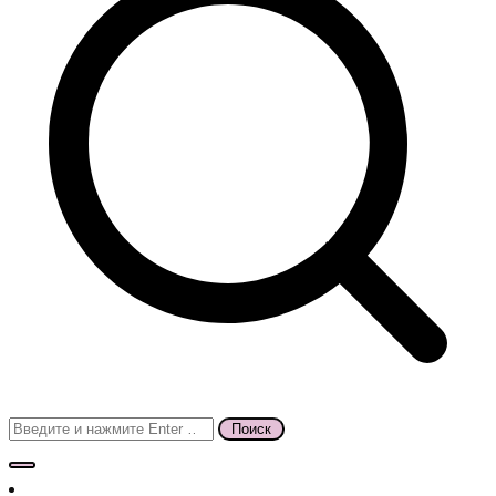
Поиск
для: