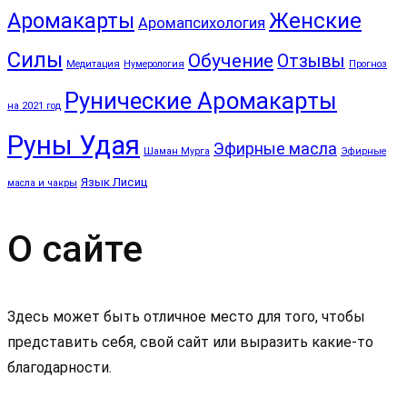
Аромакарты
Женские
Аромапсихология
Силы
Обучение
Отзывы
Медитация
Нумерология
Прогноз
Рунические Аромакарты
на 2021 год
Руны Удая
Эфирные масла
Шаман Мурга
Эфирные
Язык Лисиц
масла и чакры
О сайте
Здесь может быть отличное место для того, чтобы
представить себя, свой сайт или выразить какие-то
благодарности.