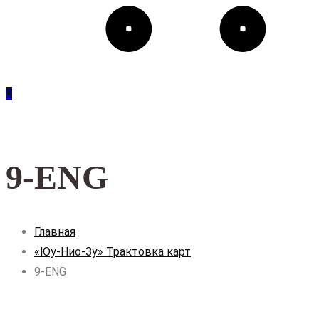
0
9-ENG
Главная
«Юу-Нио-Зу» Трактовка карт
9-ENG