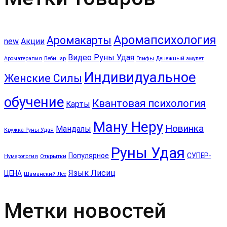
Аромапсихология
Аромакарты
new
Акции
Видео Руны Удая
Ароматерапия
Вебинар
Глифы
Денежный амулет
Индивидуальное
Женские Силы
обучение
Квантовая психология
Карты
Ману Неру
Новинка
Мандалы
Кружка Руны Удая
Руны Удая
Популярное
СУПЕР-
Нумерология
Открытки
Язык Лисиц
ЦЕНА
Шаманский Лес
Метки новостей