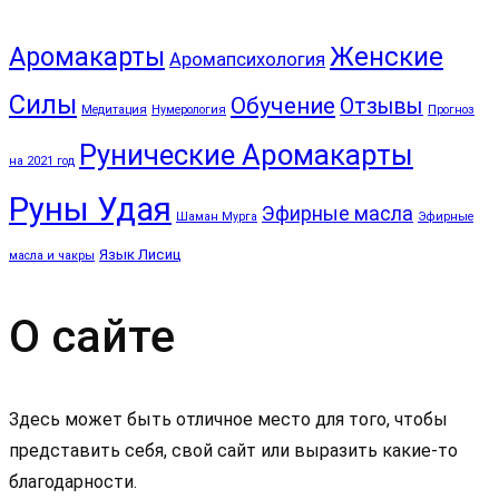
Аромакарты
Женские
Аромапсихология
Силы
Обучение
Отзывы
Медитация
Нумерология
Прогноз
Рунические Аромакарты
на 2021 год
Руны Удая
Эфирные масла
Шаман Мурга
Эфирные
Язык Лисиц
масла и чакры
О сайте
Здесь может быть отличное место для того, чтобы
представить себя, свой сайт или выразить какие-то
благодарности.