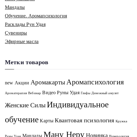
Мандалы
Обучение. Аромапсихология
Расклады Рун Удая
Сувениры
Эфирные масла
Метки товаров
Аромапсихология
Аромакарты
new
Акции
Видео Руны Удая
Ароматерапия
Вебинар
Глифы
Денежный амулет
Индивидуальное
Женские Силы
обучение
Квантовая психология
Карты
Кружка
Ману Неру
Новинка
Мандалы
Руны Удая
Нумерология