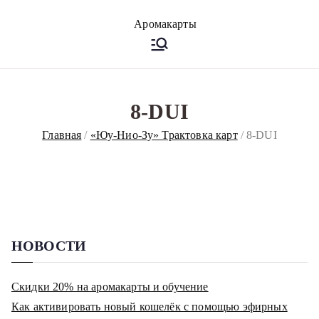
Перейти
к
Аромакарт
Психологические эфирные
содержимому
карты • Аромапсихология
ы
8-DUI
Главная
«Юу-Нио-Зу» Трактовка карт
8-DUI
НОВОСТИ
Скидки 20% на аромакарты и обучение
Как активировать новый кошелёк с помощью эфирных