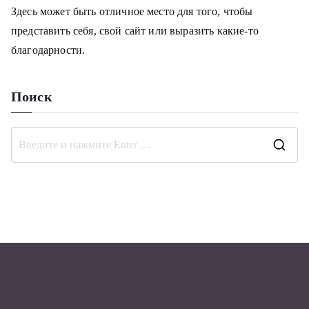
Здесь может быть отличное место для того, чтобы
представить себя, свой сайт или выразить какие-то
благодарности.
Поиск
П
о
и
с
к
д
л
я
: