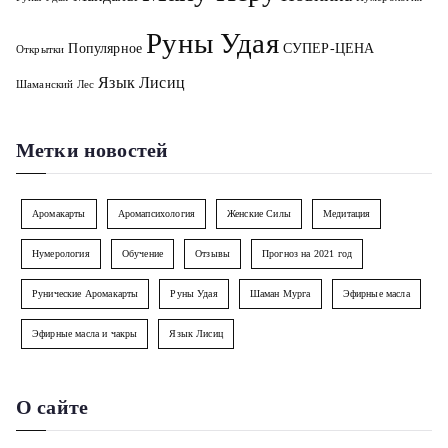
Руны Удая
Популярное
СУПЕР-ЦЕНА
Открытки
Язык Лисиц
Шаманский Лес
Метки новостей
Аромакарты
Аромапсихология
Женские Силы
Медитация
Нумерология
Обучение
Отзывы
Прогноз на 2021 год
Рунические Аромакарты
Руны Удая
Шаман Мурга
Эфирные масла
Эфирные масла и чакры
Язык Лисиц
О сайте