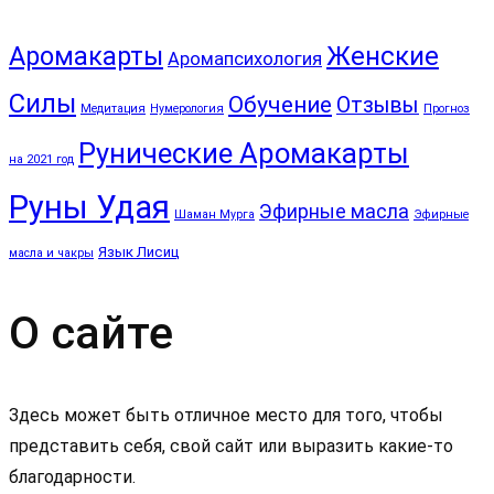
Аромакарты
Женские
Аромапсихология
Силы
Обучение
Отзывы
Медитация
Нумерология
Прогноз
Рунические Аромакарты
на 2021 год
Руны Удая
Эфирные масла
Шаман Мурга
Эфирные
Язык Лисиц
масла и чакры
О сайте
Здесь может быть отличное место для того, чтобы
представить себя, свой сайт или выразить какие-то
благодарности.