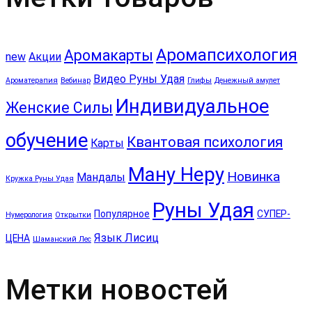
Аромапсихология
Аромакарты
new
Акции
Видео Руны Удая
Ароматерапия
Вебинар
Глифы
Денежный амулет
Индивидуальное
Женские Силы
обучение
Квантовая психология
Карты
Ману Неру
Новинка
Мандалы
Кружка Руны Удая
Руны Удая
Популярное
СУПЕР-
Нумерология
Открытки
Язык Лисиц
ЦЕНА
Шаманский Лес
Метки новостей