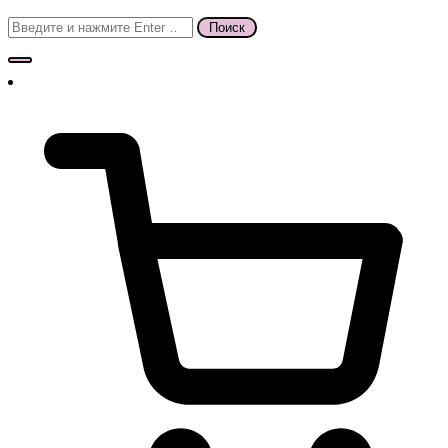
Поиск
для: