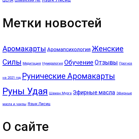
Шаманский Лес
Метки новостей
Аромакарты
Женские
Аромапсихология
Силы
Обучение
Отзывы
Медитация
Нумерология
Прогноз
Рунические Аромакарты
на 2021 год
Руны Удая
Эфирные масла
Шаман Мурга
Эфирные
Язык Лисиц
масла и чакры
О сайте