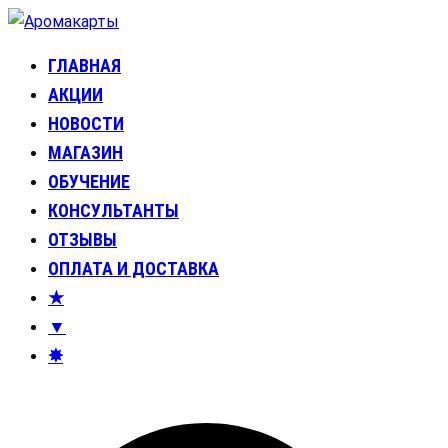
Перейти
к
ГЛАВНАЯ
Аромакарты
Психологические эфирные карты • Аромапсихология
содержимому
АКЦИИ
НОВОСТИ
МАГАЗИН
ОБУЧЕНИЕ
КОНСУЛЬТАНТЫ
ОТЗЫВЫ
ОПЛАТА И ДОСТАВКА
★
▼
✸