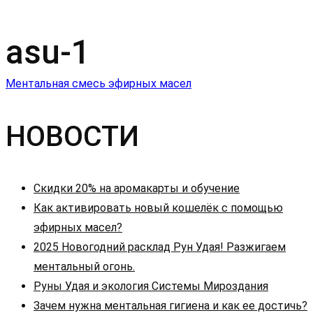
asu-1
Навигация
Ментальная смесь эфирных масел
по
НОВОСТИ
записям
Скидки 20% на аромакарты и обучение
Как активировать новый кошелёк с помощью
эфирных масел?
2025 Новогодний расклад Рун Удая! Разжигаем
ментальный огонь.
Руны Удая и экология Системы Мироздания
Зачем нужна ментальная гигиена и как ее достичь?