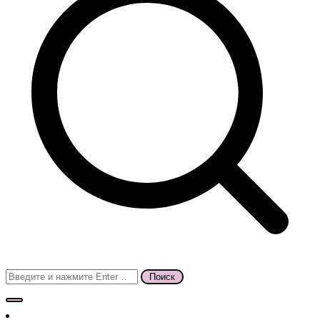
Поиск
для: