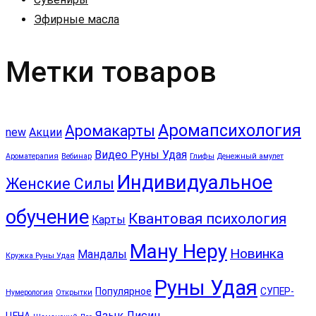
Эфирные масла
Метки товаров
Аромапсихология
Аромакарты
new
Акции
Видео Руны Удая
Ароматерапия
Вебинар
Глифы
Денежный амулет
Индивидуальное
Женские Силы
обучение
Квантовая психология
Карты
Ману Неру
Новинка
Мандалы
Кружка Руны Удая
Руны Удая
Популярное
СУПЕР-
Нумерология
Открытки
Язык Лисиц
ЦЕНА