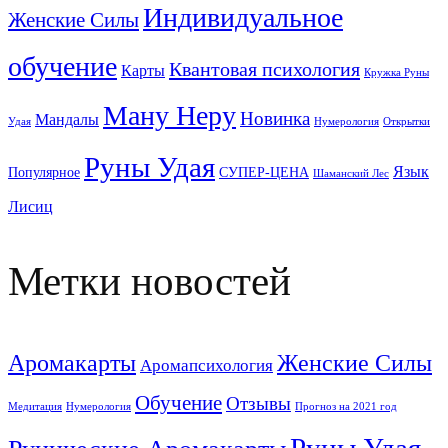
Индивидуальное
Женские Силы
обучение
Квантовая психология
Карты
Кружка Руны
Ману Неру
Новинка
Мандалы
Удая
Нумерология
Открытки
Руны Удая
Язык
Популярное
СУПЕР-ЦЕНА
Шаманский Лес
Лисиц
Метки новостей
Аромакарты
Женские Силы
Аромапсихология
Обучение
Отзывы
Медитация
Нумерология
Прогноз на 2021 год