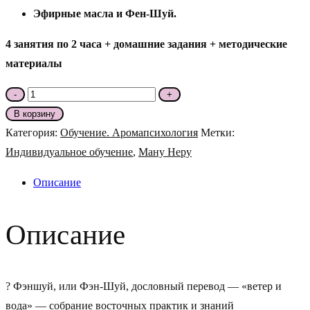
Эфирные масла и Фен-Шуй.
4 занятия по 2 часа + домашние задания + методические
материалы
Количество
-
+
товара
В корзину
Программа
Категория:
Обучение. Аромапсихология
Метки:
обучения
Индивидуальное обучение
,
Ману Неру
«Руны
Описание
Удая
и
Описание
Фэн-
Шуй,
создание
? Фэншуй, или Фэн-Шуй, дословный перевод — «ветер и
зоны
вода» — собрание восточных практик и знаний
комфортной