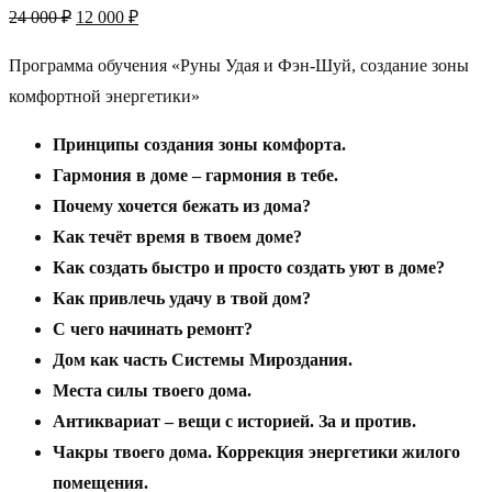
Первоначальная
Текущая
24 000
₽
12 000
₽
цена
цена:
Программа обучения «Руны Удая и Фэн-Шуй, создание зоны
составляла
12
комфортной энергетики»
24
000 ₽.
000 ₽.
Принципы создания зоны комфорта.
Гармония в доме – гармония в тебе.
Почему хочется бежать из дома?
Как течёт время в твоем доме?
Как создать быстро и просто создать уют в доме?
Как привлечь удачу в твой дом?
С чего начинать ремонт?
Дом как часть Системы Мироздания.
Места силы твоего дома.
Антиквариат – вещи с историей. За и против.
Чакры твоего дома. Коррекция энергетики жилого
помещения.