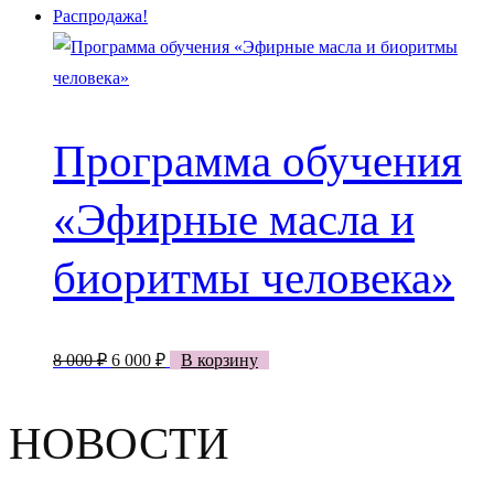
Распродажа!
Программа обучения
«Эфирные масла и
биоритмы человека»
Первоначальная
Текущая
8 000
₽
6 000
₽
В корзину
цена
цена:
составляла
6
НОВОСТИ
8
000 ₽.
000 ₽.