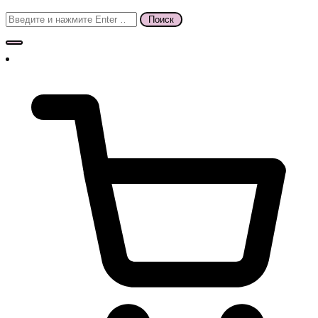
Поиск
для: