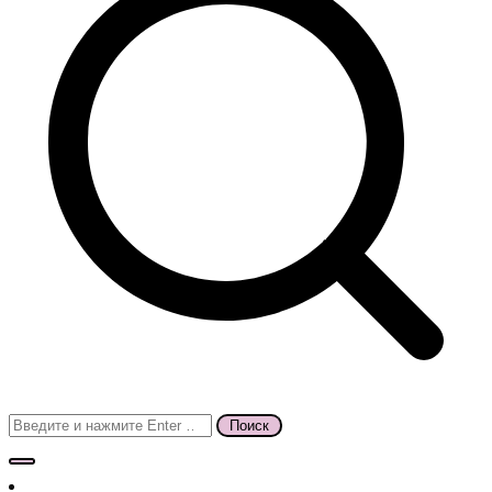
Поиск
для: