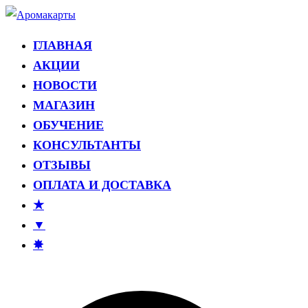
Перейти
к
ГЛАВНАЯ
Аромакарты
Психологические эфирные карты • Аромапсихология
содержимому
АКЦИИ
НОВОСТИ
МАГАЗИН
ОБУЧЕНИЕ
КОНСУЛЬТАНТЫ
ОТЗЫВЫ
ОПЛАТА И ДОСТАВКА
★
▼
✸