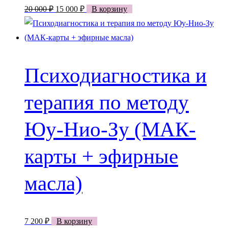
Первоначальная
Текущая
20 000
₽
15 000
₽
В корзину
цена
цена:
составляла
15
20
000 ₽.
000 ₽.
Психодиагностика и
терапия по методу
Юу-Нио-Зу (МАК-
карты + эфирные
масла)
7 200
₽
В корзину