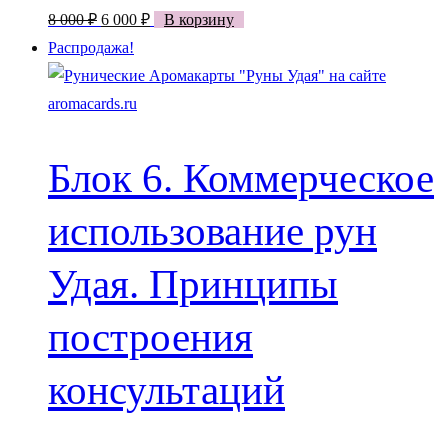
Первоначальная
Текущая
8 000
₽
6 000
₽
В корзину
цена
цена:
Распродажа!
составляла
6
8
000 ₽.
000 ₽.
Блок 6. Коммерческое
использование рун
Удая. Принципы
построения
консультаций