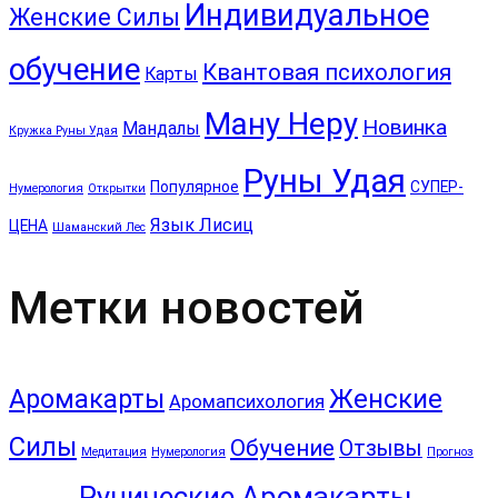
Индивидуальное
Женские Силы
обучение
Квантовая психология
Карты
Ману Неру
Новинка
Мандалы
Кружка Руны Удая
Руны Удая
Популярное
СУПЕР-
Нумерология
Открытки
Язык Лисиц
ЦЕНА
Шаманский Лес
Метки новостей
Аромакарты
Женские
Аромапсихология
Силы
Обучение
Отзывы
Медитация
Нумерология
Прогноз
Рунические Аромакарты