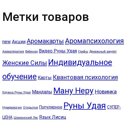
Метки товаров
Аромапсихология
Аромакарты
new
Акции
Видео Руны Удая
Ароматерапия
Вебинар
Глифы
Денежный амулет
Индивидуальное
Женские Силы
обучение
Квантовая психология
Карты
Ману Неру
Новинка
Мандалы
Кружка Руны Удая
Руны Удая
Популярное
СУПЕР-
Нумерология
Открытки
Язык Лисиц
ЦЕНА
Шаманский Лес