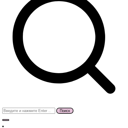
Поиск
для: