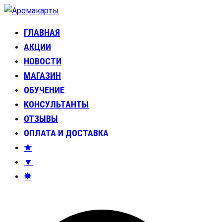
Перейти
к
ГЛАВНАЯ
Аромакарты
Психологические эфирные карты • Аромапсихология
содержимому
АКЦИИ
НОВОСТИ
МАГАЗИН
ОБУЧЕНИЕ
КОНСУЛЬТАНТЫ
ОТЗЫВЫ
ОПЛАТА И ДОСТАВКА
★
▼
✸