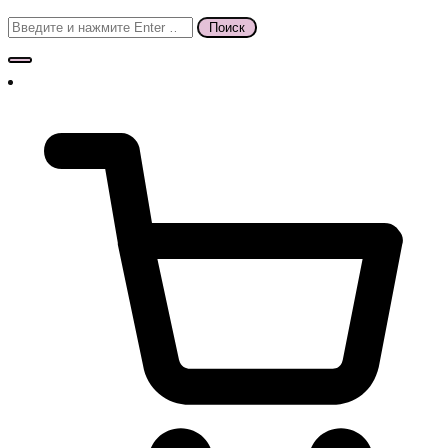
Поиск
для: