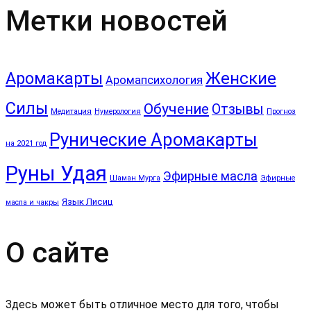
Метки новостей
Аромакарты
Женские
Аромапсихология
Силы
Обучение
Отзывы
Медитация
Нумерология
Прогноз
Рунические Аромакарты
на 2021 год
Руны Удая
Эфирные масла
Шаман Мурга
Эфирные
Язык Лисиц
масла и чакры
О сайте
Здесь может быть отличное место для того, чтобы