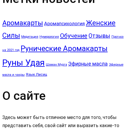
Аромакарты
Женские
Аромапсихология
Силы
Обучение
Отзывы
Медитация
Нумерология
Прогноз
Рунические Аромакарты
на 2021 год
Руны Удая
Эфирные масла
Шаман Мурга
Эфирные
Язык Лисиц
масла и чакры
О сайте
Здесь может быть отличное место для того, чтобы
представить себя, свой сайт или выразить какие-то