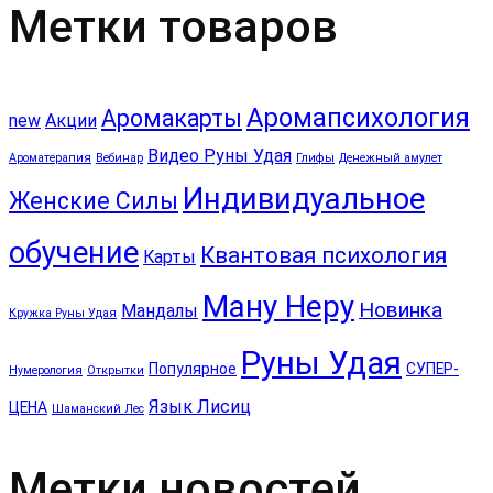
Метки товаров
Аромапсихология
Аромакарты
new
Акции
Видео Руны Удая
Ароматерапия
Вебинар
Глифы
Денежный амулет
Индивидуальное
Женские Силы
обучение
Квантовая психология
Карты
Ману Неру
Новинка
Мандалы
Кружка Руны Удая
Руны Удая
Популярное
СУПЕР-
Нумерология
Открытки
Язык Лисиц
ЦЕНА
Шаманский Лес
Метки новостей