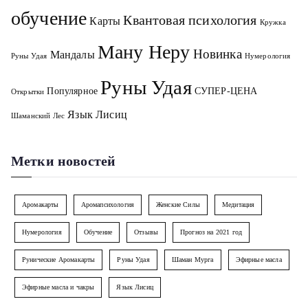
обучение
Квантовая психология
Карты
Кружка
Ману Неру
Новинка
Мандалы
Руны Удая
Нумерология
Руны Удая
Популярное
СУПЕР-ЦЕНА
Открытки
Язык Лисиц
Шаманский Лес
Метки новостей
Аромакарты
Аромапсихология
Женские Силы
Медитация
Нумерология
Обучение
Отзывы
Прогноз на 2021 год
Рунические Аромакарты
Руны Удая
Шаман Мурга
Эфирные масла
Эфирные масла и чакры
Язык Лисиц