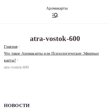
Перейти
к
Аромакарт
Психологические эфирные
содержимому
карты • Аромапсихология
ы
atra-vostok-600
Главная
Что такое Аромакарты или Психологические Эфирные
карты?
atra-vostok-600
НОВОСТИ