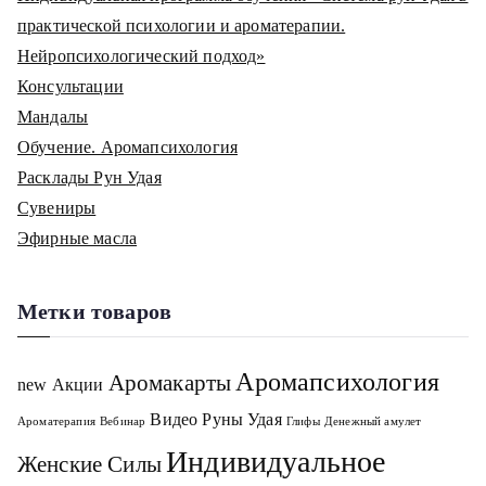
практической психологии и ароматерапии.
Нейропсихологический подход»
Консультации
Мандалы
Обучение. Аромапсихология
Расклады Рун Удая
Сувениры
Эфирные масла
Метки товаров
Аромапсихология
Аромакарты
new
Акции
Видео Руны Удая
Ароматерапия
Вебинар
Глифы
Денежный амулет
Индивидуальное
Женские Силы