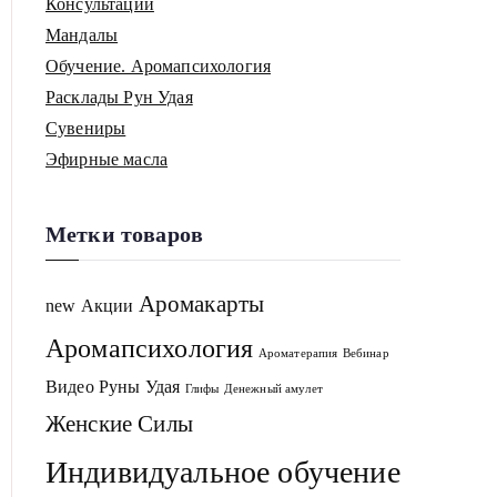
Консультации
Мандалы
Обучение. Аромапсихология
Расклады Рун Удая
Сувениры
Эфирные масла
Метки товаров
Аромакарты
new
Акции
Аромапсихология
Ароматерапия
Вебинар
Видео Руны Удая
Глифы
Денежный амулет
Женские Силы
Индивидуальное обучение