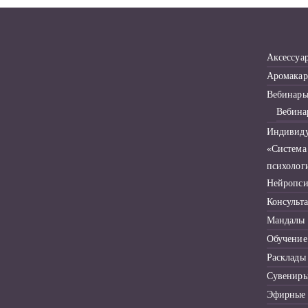
Аксессуа
Аромакар
Вебинар
Вебина
Индивиду
«Система
психолог
Нейропси
Консульт
Мандалы
Обучение
Расклады
Сувенир
Эфирные 