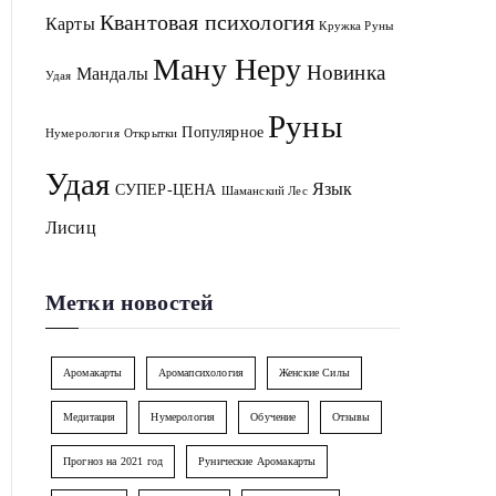
Квантовая психология
Карты
Кружка Руны
Ману Неру
Новинка
Мандалы
Удая
Руны
Популярное
Нумерология
Открытки
Удая
Язык
СУПЕР-ЦЕНА
Шаманский Лес
Лисиц
Метки новостей
Аромакарты
Аромапсихология
Женские Силы
Медитация
Нумерология
Обучение
Отзывы
Прогноз на 2021 год
Рунические Аромакарты