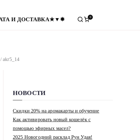
0
ы
АТА И ДОСТАВКА
★
▼
✸
ты • Аромапсихология
akr5_14
НОВОСТИ
Скидки 20% на аромакарты и обучение
Как активировать новый кошелёк с
помощью эфирных масел?
2025 Новогодний расклад Рун Удая!