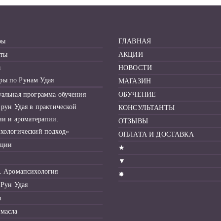
ры
ГЛАВНАЯ
ты
АКЦИИ
ы
НОВОСТИ
ры по Рунам Удая
МАГАЗИН
альная программа обучения
ОБУЧЕНИЕ
 рун Удая в практической
КОНСУЛЬТАНТЫ
ии и ароматерапии.
ОТЗЫВЫ
хологический подход»
ОПЛАТА И ДОСТАВКА
ации
★
▼
. Аромапсихология
✸
 Рун Удая
ы
масла