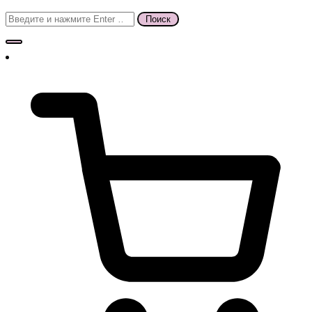
Поиск
для: