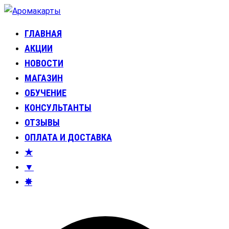
Перейти
к
ГЛАВНАЯ
Аромакарты
Психологические эфирные карты • Аромапсихология
содержимому
АКЦИИ
НОВОСТИ
МАГАЗИН
ОБУЧЕНИЕ
КОНСУЛЬТАНТЫ
ОТЗЫВЫ
ОПЛАТА И ДОСТАВКА
★
▼
✸