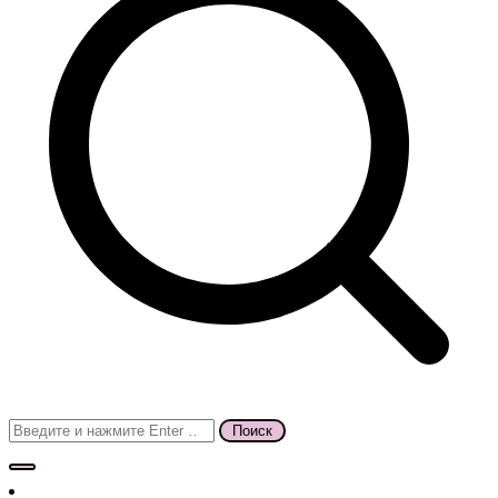
Поиск
для: