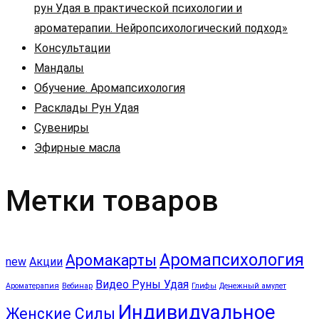
рун Удая в практической психологии и
ароматерапии. Нейропсихологический подход»
Консультации
Мандалы
Обучение. Аромапсихология
Расклады Рун Удая
Сувениры
Эфирные масла
Метки товаров
Аромапсихология
Аромакарты
new
Акции
Видео Руны Удая
Ароматерапия
Вебинар
Глифы
Денежный амулет
Индивидуальное
Женские Силы