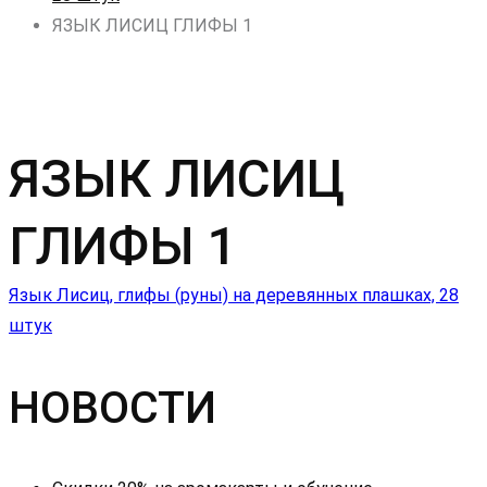
ЯЗЫК ЛИСИЦ ГЛИФЫ 1
ЯЗЫК ЛИСИЦ
ГЛИФЫ 1
Навигация
Язык Лисиц, глифы (руны) на деревянных плашках, 28
штук
по
НОВОСТИ
записям