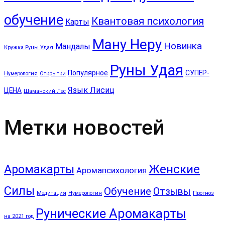
обучение
Квантовая психология
Карты
Ману Неру
Новинка
Мандалы
Кружка Руны Удая
Руны Удая
Популярное
СУПЕР-
Нумерология
Открытки
Язык Лисиц
ЦЕНА
Шаманский Лес
Метки новостей
Аромакарты
Женские
Аромапсихология
Силы
Обучение
Отзывы
Медитация
Нумерология
Прогноз
Рунические Аромакарты
на 2021 год