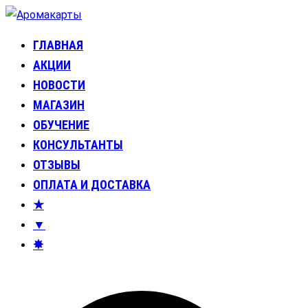
Перейти
к
ГЛАВНАЯ
Аромакарты
Психологические эфирные карты • Аромапсихология
содержимому
АКЦИИ
НОВОСТИ
МАГАЗИН
ОБУЧЕНИЕ
КОНСУЛЬТАНТЫ
ОТЗЫВЫ
ОПЛАТА И ДОСТАВКА
★
▼
✸