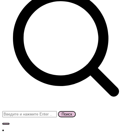
Поиск
для: