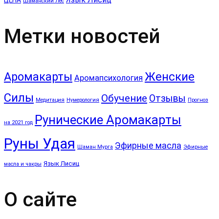
Шаманский Лес
Метки новостей
Аромакарты
Женские
Аромапсихология
Силы
Обучение
Отзывы
Медитация
Нумерология
Прогноз
Рунические Аромакарты
на 2021 год
Руны Удая
Эфирные масла
Шаман Мурга
Эфирные
Язык Лисиц
масла и чакры
О сайте