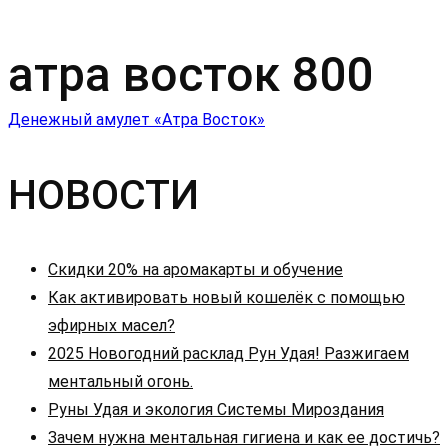
атра восток 800
Навигация
Денежный амулет «Атра Восток»
по
НОВОСТИ
записям
Скидки 20% на аромакарты и обучение
Как активировать новый кошелёк с помощью
эфирных масел?
2025 Новогодний расклад Рун Удая! Разжигаем
ментальный огонь.
Руны Удая и экология Системы Мироздания
Зачем нужна ментальная гигиена и как ее достичь?