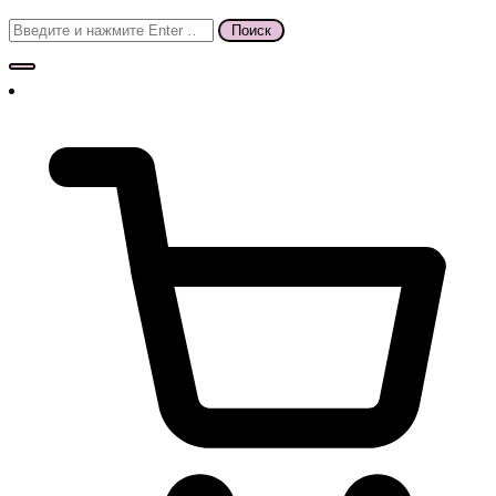
Поиск
для: