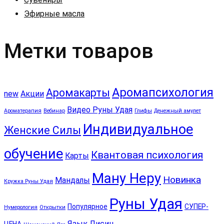
Эфирные масла
Метки товаров
Аромапсихология
Аромакарты
new
Акции
Видео Руны Удая
Ароматерапия
Вебинар
Глифы
Денежный амулет
Индивидуальное
Женские Силы
обучение
Квантовая психология
Карты
Ману Неру
Новинка
Мандалы
Кружка Руны Удая
Руны Удая
Популярное
СУПЕР-
Нумерология
Открытки
Язык Лисиц
ЦЕНА