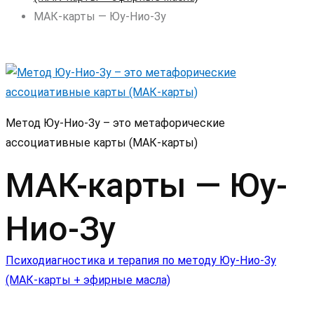
МАК-карты — Юу-Нио-Зу
Метод Юу-Нио-Зу – это метафорические
ассоциативные карты (МАК-карты)
МАК-карты — Юу-
Нио-Зу
Навигация
Психодиагностика и терапия по методу Юу-Нио-Зу
(МАК-карты + эфирные масла)
по