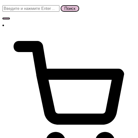
Поиск
для: