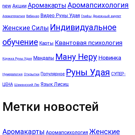
Аромапсихология
Аромакарты
new
Акции
Видео Руны Удая
Ароматерапия
Вебинар
Глифы
Денежный амулет
Индивидуальное
Женские Силы
обучение
Квантовая психология
Карты
Ману Неру
Новинка
Мандалы
Кружка Руны Удая
Руны Удая
Популярное
СУПЕР-
Нумерология
Открытки
Язык Лисиц
ЦЕНА
Шаманский Лес
Метки новостей
Аромакарты
Женские
Аромапсихология