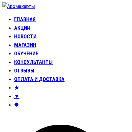
Перейти
к
ГЛАВНАЯ
Аромакарты
Психологические эфирные карты • Аромапсихология
содержимому
АКЦИИ
НОВОСТИ
МАГАЗИН
ОБУЧЕНИЕ
КОНСУЛЬТАНТЫ
ОТЗЫВЫ
ОПЛАТА И ДОСТАВКА
★
▼
✸