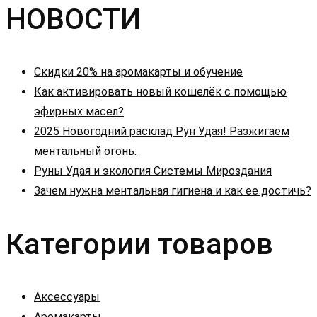
НОВОСТИ
записям
Скидки 20% на аромакарты и обучение
Как активировать новый кошелёк с помощью
эфирных масел?
2025 Новогодний расклад Рун Удая! Разжигаем
ментальный огонь.
Руны Удая и экология Системы Мироздания
Зачем нужна ментальная гигиена и как ее достичь?
Категории товаров
Аксессуары
Аромакарты