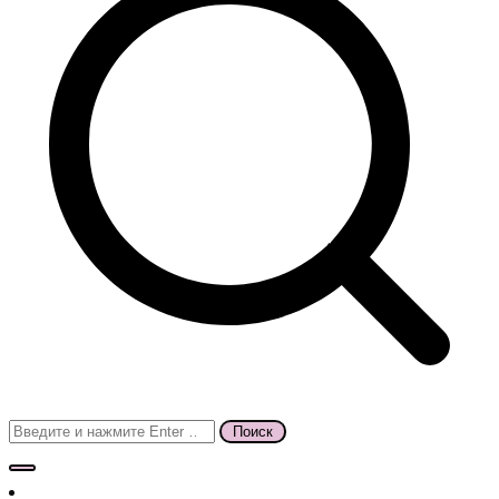
Поиск
для: