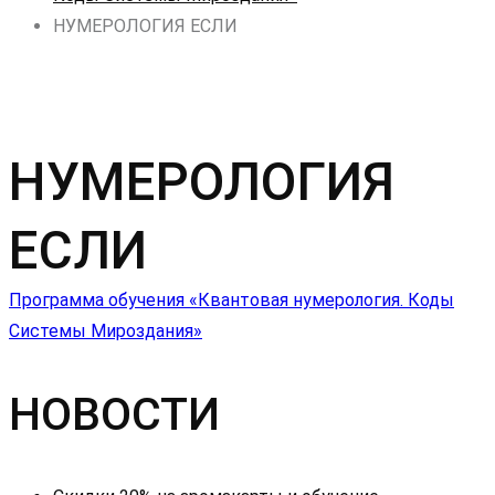
НУМЕРОЛОГИЯ ЕСЛИ
НУМЕРОЛОГИЯ
ЕСЛИ
Навигация
Программа обучения «Квантовая нумерология. Коды
Системы Мироздания»
по
НОВОСТИ
записям