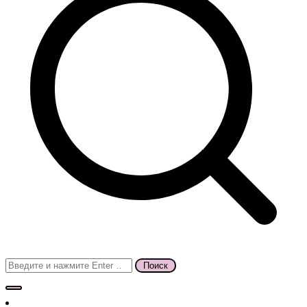
Поиск
для: