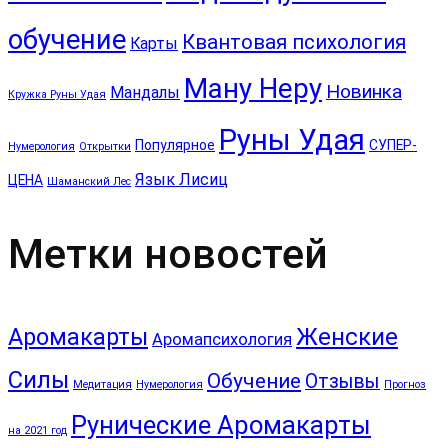
обучение
Квантовая психология
Карты
Ману Неру
Новинка
Мандалы
Кружка Руны Удая
Руны Удая
Популярное
СУПЕР-
Нумерология
Открытки
Язык Лисиц
ЦЕНА
Шаманский Лес
Метки новостей
Аромакарты
Женские
Аромапсихология
Силы
Обучение
Отзывы
Медитация
Нумерология
Прогноз
Рунические Аромакарты
на 2021 год