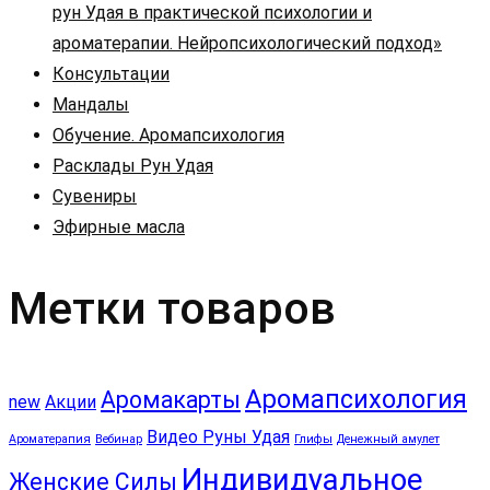
рун Удая в практической психологии и
ароматерапии. Нейропсихологический подход»
Консультации
Мандалы
Обучение. Аромапсихология
Расклады Рун Удая
Сувениры
Эфирные масла
Метки товаров
Аромапсихология
Аромакарты
new
Акции
Видео Руны Удая
Ароматерапия
Вебинар
Глифы
Денежный амулет
Индивидуальное
Женские Силы