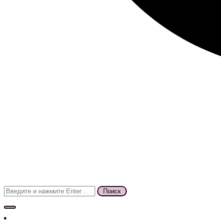
Поиск
для: