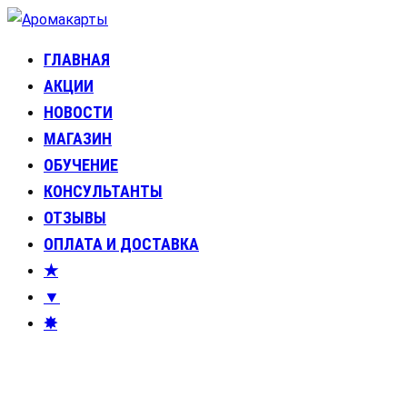
Перейти
к
ГЛАВНАЯ
Аромакарты
Психологические эфирные карты • Аромапсихология
содержимому
АКЦИИ
НОВОСТИ
МАГАЗИН
ОБУЧЕНИЕ
КОНСУЛЬТАНТЫ
ОТЗЫВЫ
ОПЛАТА И ДОСТАВКА
★
▼
✸