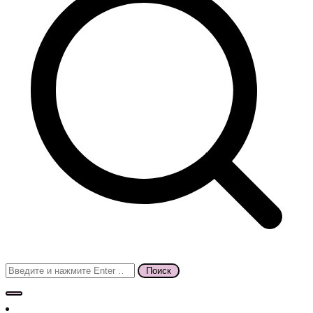
Поиск
для: