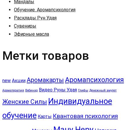
Мандалы
Обучение. Аромапсихология
Расклады Рун Удая
Сувениры
Эфирные масла
Метки товаров
Аромапсихология
Аромакарты
new
Акции
Видео Руны Удая
Ароматерапия
Вебинар
Глифы
Денежный амулет
Индивидуальное
Женские Силы
обучение
Квантовая психология
Карты
Ману Неру