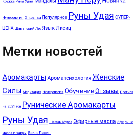
Новинка
Мандалы
Кружка Руны Удая
Руны Удая
Популярное
СУПЕР-
Нумерология
Открытки
Язык Лисиц
ЦЕНА
Шаманский Лес
Метки новостей
Аромакарты
Женские
Аромапсихология
Силы
Обучение
Отзывы
Медитация
Нумерология
Прогноз
Рунические Аромакарты
на 2021 год
Руны Удая
Эфирные масла
Шаман Мурга
Эфирные
Язык Лисиц
масла и чакры