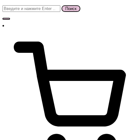
Поиск
для: