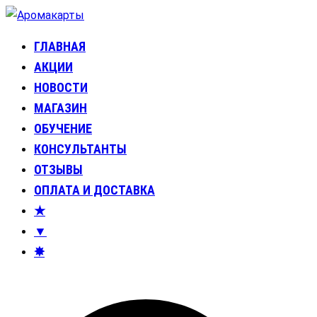
Перейти
к
ГЛАВНАЯ
Аромакарты
Психологические эфирные карты • Аромапсихология
содержимому
АКЦИИ
НОВОСТИ
МАГАЗИН
ОБУЧЕНИЕ
КОНСУЛЬТАНТЫ
ОТЗЫВЫ
ОПЛАТА И ДОСТАВКА
★
▼
✸