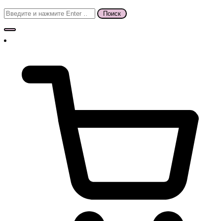
Поиск
для: