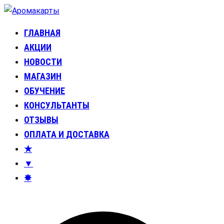
Перейти
к
ГЛАВНАЯ
Аромакарты
Психологические эфирные карты • Аромапсихология
содержимому
АКЦИИ
НОВОСТИ
МАГАЗИН
ОБУЧЕНИЕ
КОНСУЛЬТАНТЫ
ОТЗЫВЫ
ОПЛАТА И ДОСТАВКА
★
▼
✸