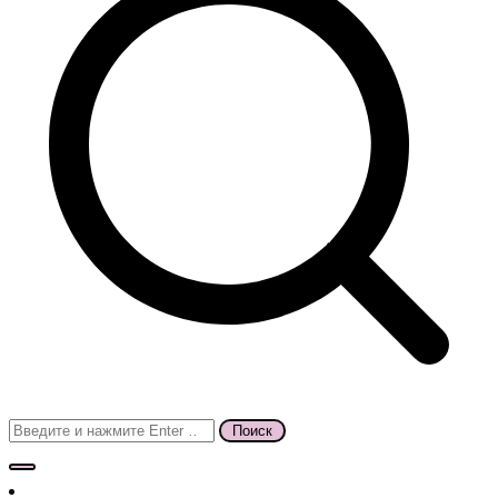
Поиск
для: