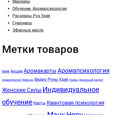
Мандалы
Обучение. Аромапсихология
Расклады Рун Удая
Сувениры
Эфирные масла
Метки товаров
Аромапсихология
Аромакарты
new
Акции
Видео Руны Удая
Ароматерапия
Вебинар
Глифы
Денежный амулет
Индивидуальное
Женские Силы
обучение
Квантовая психология
Карты
Ману Неру