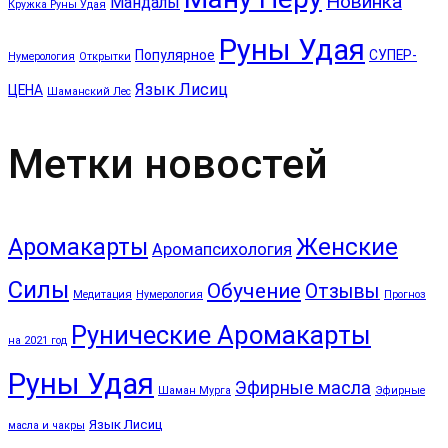
Новинка
Мандалы
Кружка Руны Удая
Руны Удая
Популярное
СУПЕР-
Нумерология
Открытки
Язык Лисиц
ЦЕНА
Шаманский Лес
Метки новостей
Аромакарты
Женские
Аромапсихология
Силы
Обучение
Отзывы
Медитация
Нумерология
Прогноз
Рунические Аромакарты
на 2021 год
Руны Удая
Эфирные масла
Шаман Мурга
Эфирные
Язык Лисиц
масла и чакры