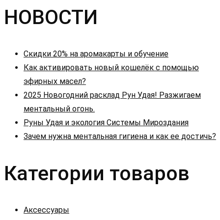
записям
НОВОСТИ
Скидки 20% на аромакарты и обучение
Как активировать новый кошелёк с помощью
эфирных масел?
2025 Новогодний расклад Рун Удая! Разжигаем
ментальный огонь.
Руны Удая и экология Системы Мироздания
Зачем нужна ментальная гигиена и как ее достичь?
Категории товаров
Аксессуары