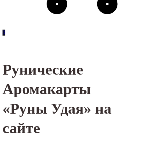
0
Рунические
Аромакарты
«Руны Удая» на
сайте