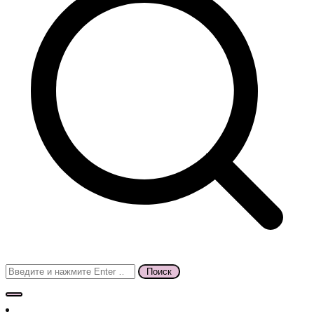
Поиск
для: