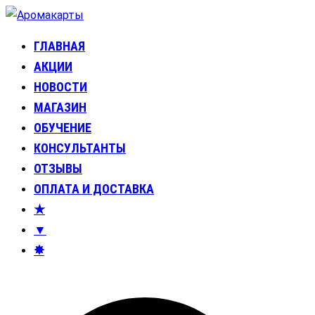
Перейти
к
ГЛАВНАЯ
Аромакарты
Психологические эфирные карты • Аромапсихология
содержимому
АКЦИИ
НОВОСТИ
МАГАЗИН
ОБУЧЕНИЕ
КОНСУЛЬТАНТЫ
ОТЗЫВЫ
ОПЛАТА И ДОСТАВКА
★
▼
✸