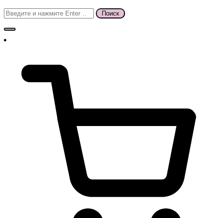
Поиск
для: