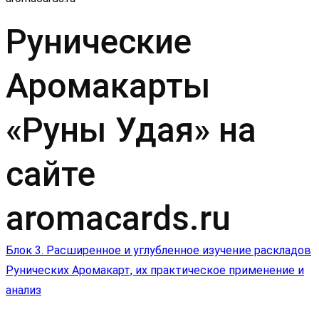
Рунические
Аромакарты
«Руны Удая» на
сайте
aromacards.ru
Навигация
Блок 3. Расширенное и углубленное изучение раскладов
Рунических Аромакарт, их практическое применение и
по
анализ