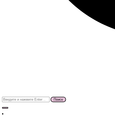
Поиск
для: