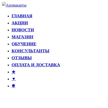
Перейти
к
ГЛАВНАЯ
Аромакарты
Психологические эфирные карты • Аромапсихология
содержимому
АКЦИИ
НОВОСТИ
МАГАЗИН
ОБУЧЕНИЕ
КОНСУЛЬТАНТЫ
ОТЗЫВЫ
ОПЛАТА И ДОСТАВКА
★
▼
✸