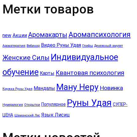
Метки товаров
Аромапсихология
Аромакарты
new
Акции
Видео Руны Удая
Ароматерапия
Вебинар
Глифы
Денежный амулет
Индивидуальное
Женские Силы
обучение
Квантовая психология
Карты
Ману Неру
Новинка
Мандалы
Кружка Руны Удая
Руны Удая
Популярное
СУПЕР-
Нумерология
Открытки
Язык Лисиц
ЦЕНА
Шаманский Лес