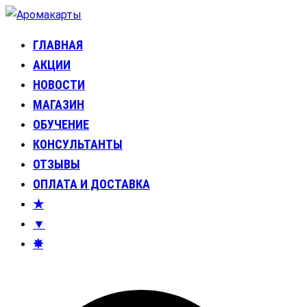
Перейти
к
ГЛАВНАЯ
Аромакарты
Психологические эфирные карты • Аромапсихология
содержимому
АКЦИИ
НОВОСТИ
МАГАЗИН
ОБУЧЕНИЕ
КОНСУЛЬТАНТЫ
ОТЗЫВЫ
ОПЛАТА И ДОСТАВКА
★
▼
✸