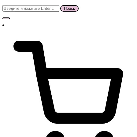
Поиск
для: