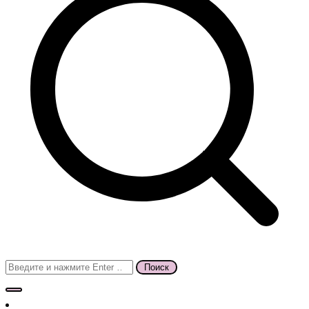
Поиск
для: