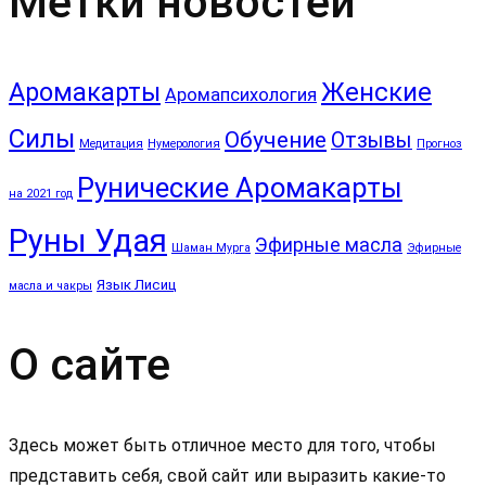
Метки новостей
Аромакарты
Женские
Аромапсихология
Силы
Обучение
Отзывы
Медитация
Нумерология
Прогноз
Рунические Аромакарты
на 2021 год
Руны Удая
Эфирные масла
Шаман Мурга
Эфирные
Язык Лисиц
масла и чакры
О сайте
Здесь может быть отличное место для того, чтобы
представить себя, свой сайт или выразить какие-то