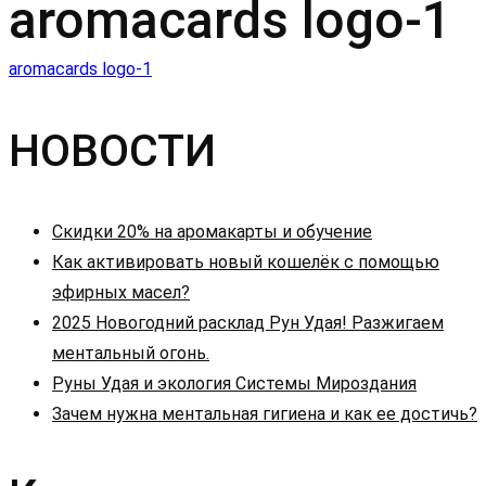
aromacards logo-1
Навигация
aromacards logo-1
по
НОВОСТИ
записям
Скидки 20% на аромакарты и обучение
Как активировать новый кошелёк с помощью
эфирных масел?
2025 Новогодний расклад Рун Удая! Разжигаем
ментальный огонь.
Руны Удая и экология Системы Мироздания
Зачем нужна ментальная гигиена и как ее достичь?