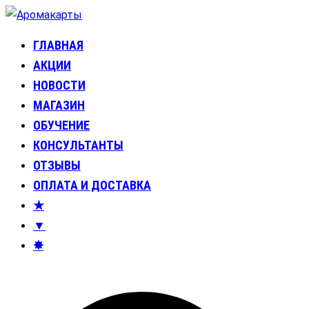
Перейти
к
ГЛАВНАЯ
Аромакарты
Психологические эфирные карты • Аромапсихология
содержимому
АКЦИИ
НОВОСТИ
МАГАЗИН
ОБУЧЕНИЕ
КОНСУЛЬТАНТЫ
ОТЗЫВЫ
ОПЛАТА И ДОСТАВКА
★
▼
✸