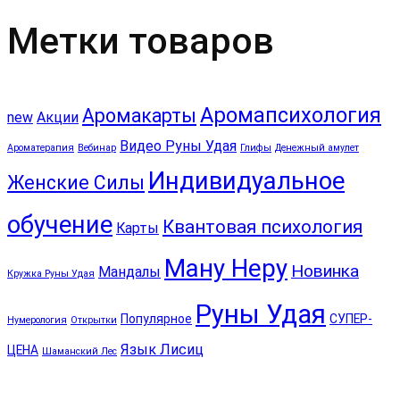
Метки товаров
Аромапсихология
Аромакарты
new
Акции
Видео Руны Удая
Ароматерапия
Вебинар
Глифы
Денежный амулет
Индивидуальное
Женские Силы
обучение
Квантовая психология
Карты
Ману Неру
Новинка
Мандалы
Кружка Руны Удая
Руны Удая
Популярное
СУПЕР-
Нумерология
Открытки
Язык Лисиц
ЦЕНА
Шаманский Лес