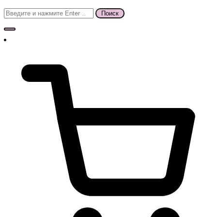
Поиск
для: