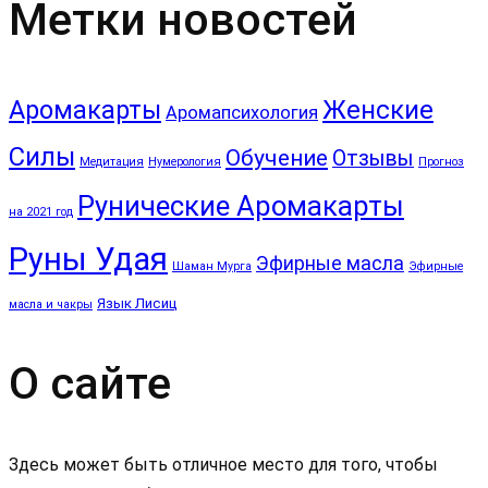
Метки новостей
Аромакарты
Женские
Аромапсихология
Силы
Обучение
Отзывы
Медитация
Нумерология
Прогноз
Рунические Аромакарты
на 2021 год
Руны Удая
Эфирные масла
Шаман Мурга
Эфирные
Язык Лисиц
масла и чакры
О сайте
Здесь может быть отличное место для того, чтобы