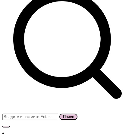
Поиск
для: