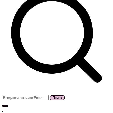
Поиск
для: