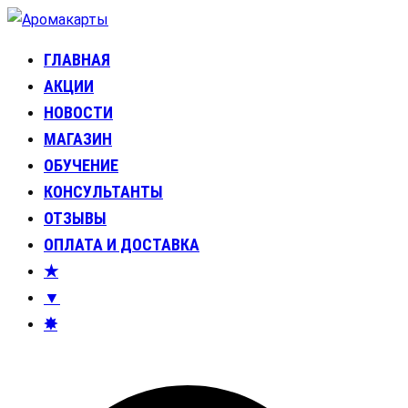
Перейти
к
ГЛАВНАЯ
Аромакарты
Психологические эфирные карты • Аромапсихология
содержимому
АКЦИИ
НОВОСТИ
МАГАЗИН
ОБУЧЕНИЕ
КОНСУЛЬТАНТЫ
ОТЗЫВЫ
ОПЛАТА И ДОСТАВКА
★
▼
✸