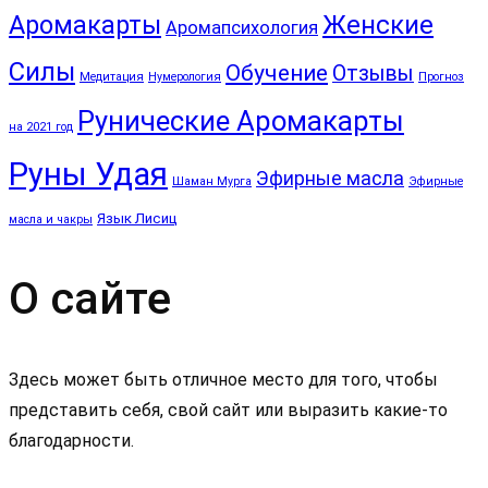
Аромакарты
Женские
Аромапсихология
Силы
Обучение
Отзывы
Медитация
Нумерология
Прогноз
Рунические Аромакарты
на 2021 год
Руны Удая
Эфирные масла
Шаман Мурга
Эфирные
Язык Лисиц
масла и чакры
О сайте
Здесь может быть отличное место для того, чтобы
представить себя, свой сайт или выразить какие-то
благодарности.