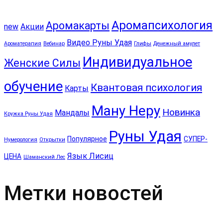
Аромапсихология
Аромакарты
new
Акции
Видео Руны Удая
Ароматерапия
Вебинар
Глифы
Денежный амулет
Индивидуальное
Женские Силы
обучение
Квантовая психология
Карты
Ману Неру
Новинка
Мандалы
Кружка Руны Удая
Руны Удая
Популярное
СУПЕР-
Нумерология
Открытки
Язык Лисиц
ЦЕНА
Шаманский Лес
Метки новостей