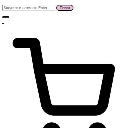
Поиск
для: