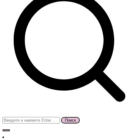
Поиск
для: