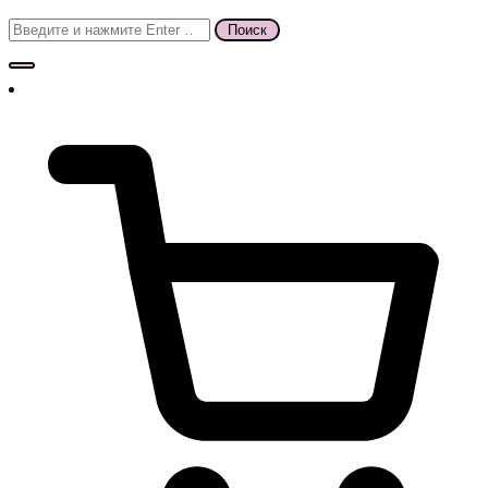
Поиск
для: