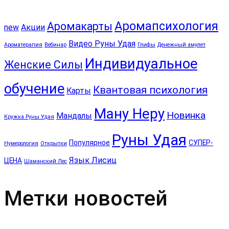
Аромапсихология
Аромакарты
new
Акции
Видео Руны Удая
Ароматерапия
Вебинар
Глифы
Денежный амулет
Индивидуальное
Женские Силы
обучение
Квантовая психология
Карты
Ману Неру
Новинка
Мандалы
Кружка Руны Удая
Руны Удая
Популярное
СУПЕР-
Нумерология
Открытки
Язык Лисиц
ЦЕНА
Шаманский Лес
Метки новостей