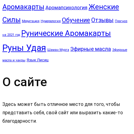
Аромакарты
Женские
Аромапсихология
Силы
Обучение
Отзывы
Медитация
Нумерология
Прогноз
Рунические Аромакарты
на 2021 год
Руны Удая
Эфирные масла
Шаман Мурга
Эфирные
Язык Лисиц
масла и чакры
О сайте
Здесь может быть отличное место для того, чтобы
представить себя, свой сайт или выразить какие-то
благодарности.