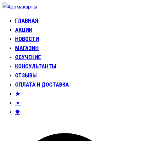
Перейти
к
ГЛАВНАЯ
Аромакарты
Психологические эфирные карты • Аромапсихология
содержимому
АКЦИИ
НОВОСТИ
МАГАЗИН
ОБУЧЕНИЕ
КОНСУЛЬТАНТЫ
ОТЗЫВЫ
ОПЛАТА И ДОСТАВКА
★
▼
✸