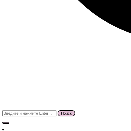
Поиск
для: