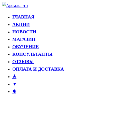
Перейти
к
ГЛАВНАЯ
Аромакарты
Психологические эфирные карты • Аромапсихология
содержимому
АКЦИИ
НОВОСТИ
МАГАЗИН
ОБУЧЕНИЕ
КОНСУЛЬТАНТЫ
ОТЗЫВЫ
ОПЛАТА И ДОСТАВКА
★
▼
✸